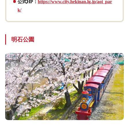
公式HP：
https://www.city.hekinan.lg.jp/aoi_par
k/
明石公園