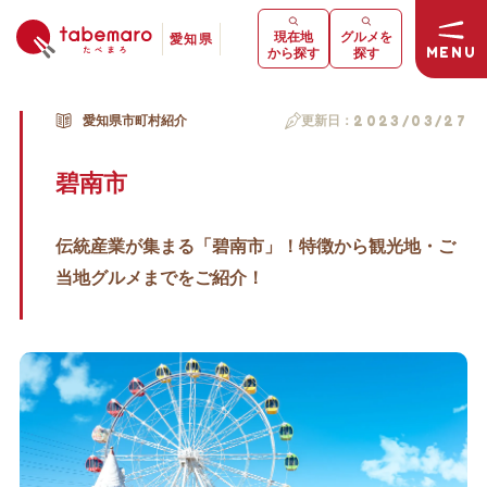
現在地
グルメを
愛知県
MENU
から探す
探す
愛知県市町村紹介
更新日：
2023/03/27
碧南市
伝統産業が集まる「碧南市」！特徴から観光地・ご
当地グルメまでをご紹介！