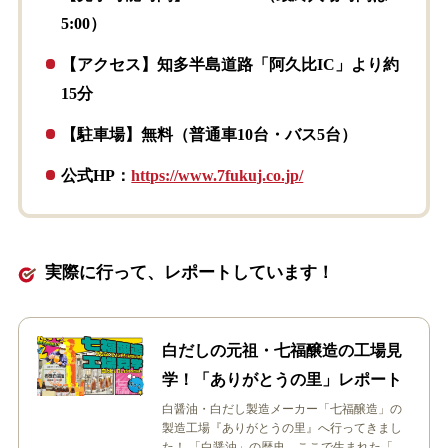
5:00）
【アクセス】知多半島道路「阿久比IC」より約
15分
【駐車場】無料（普通車10台・バス5台）
公式HP：
https://www.7fukuj.co.jp/
実際に行って、レポートしています！
白だしの元祖・七福醸造の工場見
学！「ありがとうの里」レポート
白醤油・白だし製造メーカー「七福醸造」の
製造工場『ありがとうの里』へ行ってきまし
た！ 「白醤油」の歴史、ここで生まれた「白