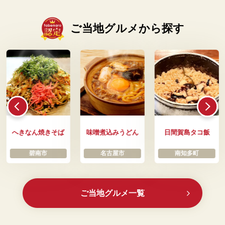
ご当地グルメから探す
へきなん焼きそば
味噌煮込みうどん
日間賀島タコ飯
碧南市
名古屋市
南知多町
ご当地グルメ一覧