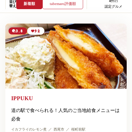
4
件の
並び
新着順
tabemaro評価順
替え
認定グルメ
3.8
92
IPPUKU
道の駅で食べられる！人気のご当地給食メニューは
必食
イカフライのレモン煮
西尾市
桜町前駅