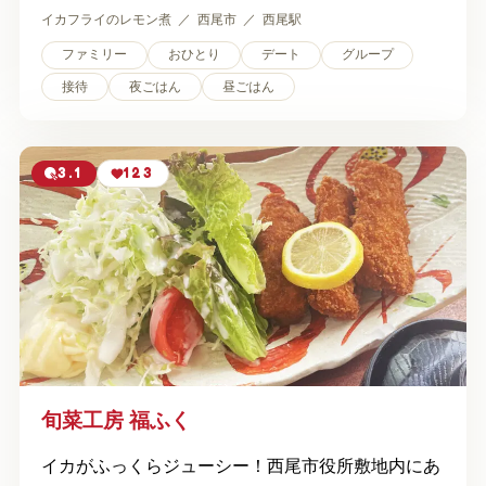
イカフライのレモン煮
西尾市
西尾駅
ファミリー
おひとり
デート
グループ
接待
夜ごはん
昼ごはん
3.1
123
旬菜工房 福ふく
イカがふっくらジューシー！西尾市役所敷地内にあ