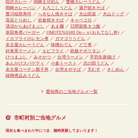
稲沢カレー
岡崎まぜめん
豊橋カレーうどん
岡崎カレーパン
もろこしうどん
瀬戸焼きそば
豊川稲荷寿司
へきなん焼きそば
犬山田楽
犬山ドッグ
高浜とりめし
岩倉焼きそば
キャベコロ
清須からあげまぶし
あま麺
日間賀島タコ飯
幸田角煮バーガー
OMOTENASHI Do～ｎ(おもてなし丼)
イカフライのレモン煮
ガマゴリうどん
名古屋カレーうどん
味噌おでん
どて煮
好来系ラーメン
エビフライ
鉄板ナポリタン
ひつまぶし
みそかつ
台湾ラーメン
手羽先唐揚げ
あんかけスパゲティ
小倉トースト
志の田うどん
名古屋コーチン親子丼
台湾まぜそば
天むす
きしめん
味噌煮込みうどん
愛知県のご当地グルメ一覧
市町村別ご当地グルメ
現在も食べまわり中につき、随時更新してまいります！