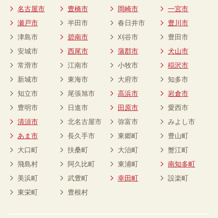
名古屋市
豊橋市
岡崎市
一宮市
瀬戸市
半田市
春日井市
豊川市
津島市
碧南市
刈谷市
豊田市
安城市
西尾市
蒲郡市
犬山市
常滑市
江南市
小牧市
稲沢市
新城市
東海市
大府市
知多市
知立市
尾張旭市
高浜市
岩倉市
豊明市
日進市
田原市
愛西市
清須市
北名古屋市
弥富市
みよし市
あま市
長久手市
東郷町
豊山町
大口町
扶桑町
大治町
蟹江町
飛島村
阿久比町
東浦町
南知多町
美浜町
武豊町
幸田町
設楽町
東栄町
豊根村