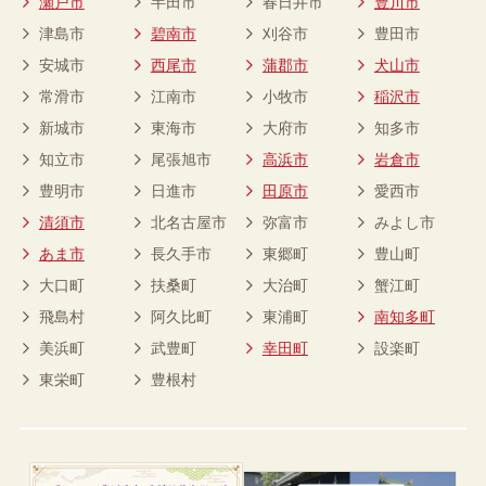
瀬戸市
半田市
春日井市
豊川市
津島市
碧南市
刈谷市
豊田市
安城市
西尾市
蒲郡市
犬山市
常滑市
江南市
小牧市
稲沢市
新城市
東海市
大府市
知多市
知立市
尾張旭市
高浜市
岩倉市
豊明市
日進市
田原市
愛西市
清須市
北名古屋市
弥富市
みよし市
あま市
長久手市
東郷町
豊山町
大口町
扶桑町
大治町
蟹江町
飛島村
阿久比町
東浦町
南知多町
美浜町
武豊町
幸田町
設楽町
東栄町
豊根村