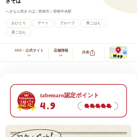
きそば
へきなん焼きそば
碧南市
碧南中央駅
おひとり
デート
グループ
夜ごはん
昼ごはん
SNS・公式サイト
店舗情報
共有
Map
tabemaro認定ポイント
4.9