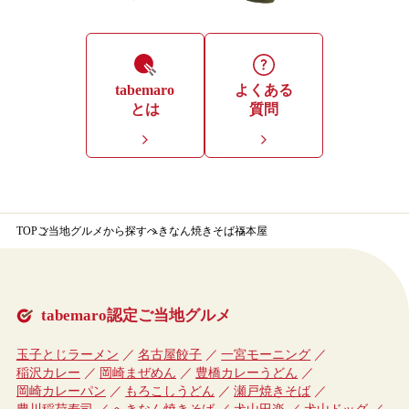
tabemaro
よくある
とは
質問
TOP
ご当地グルメから探す
へきなん焼きそば
福本屋
tabemaro認定ご当地グルメ
玉子とじラーメン
名古屋餃子
一宮モーニング
稲沢カレー
岡崎まぜめん
豊橋カレーうどん
岡崎カレーパン
もろこしうどん
瀬戸焼きそば
豊川稲荷寿司
へきなん焼きそば
犬山田楽
犬山ドッグ