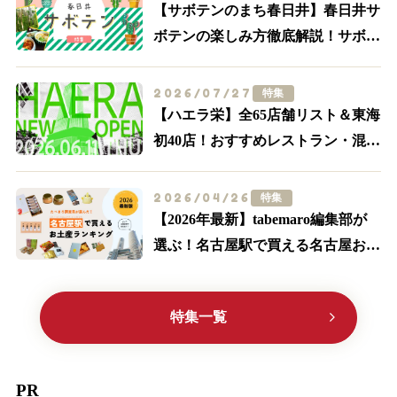
【サボテンのまち春日井】春日井サ
ボテンの楽しみ方徹底解説！サボテ
ンスポット・グルメ特集【食べる・
買う・体験する】
2026/07/27
特集
【ハエラ栄】全65店舗リスト＆東海
初40店！おすすめレストラン・混
雑・アクセスを実際に歩いて解説
2026/04/26
特集
【2026年最新】tabemaro編集部が
選ぶ！名古屋駅で買える名古屋お土
産ランキングTOP10
特集一覧
PR