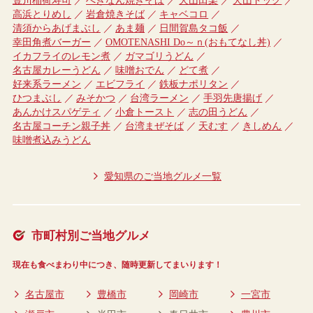
高浜とりめし
岩倉焼きそば
キャベコロ
清須からあげまぶし
あま麺
日間賀島タコ飯
幸田角煮バーガー
OMOTENASHI Do～ｎ(おもてなし丼)
イカフライのレモン煮
ガマゴリうどん
名古屋カレーうどん
味噌おでん
どて煮
好来系ラーメン
エビフライ
鉄板ナポリタン
ひつまぶし
みそかつ
台湾ラーメン
手羽先唐揚げ
あんかけスパゲティ
小倉トースト
志の田うどん
名古屋コーチン親子丼
台湾まぜそば
天むす
きしめん
味噌煮込みうどん
愛知県のご当地グルメ一覧
市町村別ご当地グルメ
現在も食べまわり中につき、随時更新してまいります！
名古屋市
豊橋市
岡崎市
一宮市