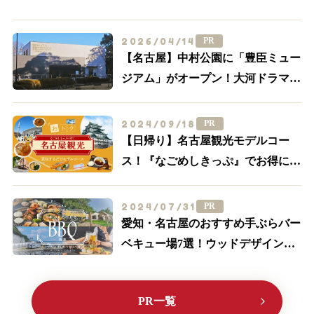
2026/04/14
PR
【名古屋】中村公園に「豊臣ミュー
ジアム」がオープン！大河ドラマ
「豊臣兄弟！」ゆかりの周辺スポッ
トを一挙紹介
2024/09/18
PR
【日帰り】名古屋観光モデルコー
ス！『なごめしきっぷ』でお得にグ
ルメも満喫しよう
2024/07/31
PR
愛知・名古屋のおすすめ手ぶらバー
ベキュー場7選！ウッドデザインパ
ークに行こう♪【2024最新】
PR一覧