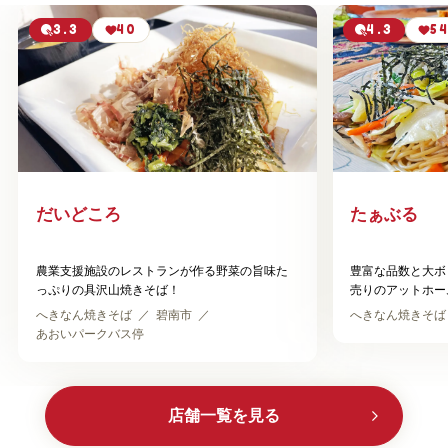
3.3
40
4.3
5
だいどころ
たぁぶる
農業支援施設のレストランが作る野菜の旨味た
豊富な品数と大ボ
っぷりの具沢山焼きそば！
売りのアットホー
へきなん焼きそば
碧南市
へきなん焼きそば
あおいパークバス停
店舗一覧を見る