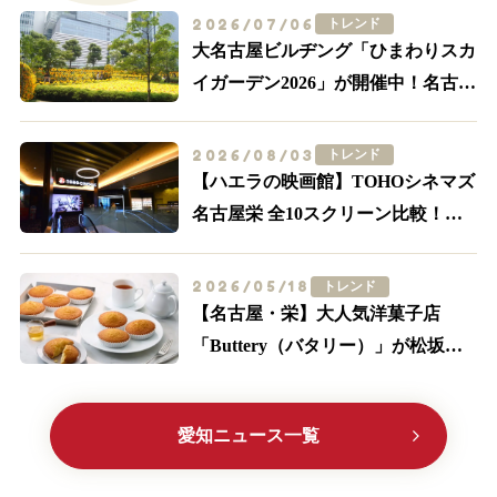
2026/07/06
トレンド
大名古屋ビルヂング「ひまわりスカ
イガーデン2026」が開催中！名古屋
駅前が黄色に染まる
2026/08/03
トレンド
【ハエラの映画館】TOHOシネマズ
名古屋栄 全10スクリーン比較！
IMAX・轟音の追加料金とアクセス
2026/05/18
トレンド
【名古屋・栄】大人気洋菓子店
「Buttery（バタリー）」が松坂屋
に初出店！限定メニューやサブレ缶
に大注目
愛知ニュース一覧