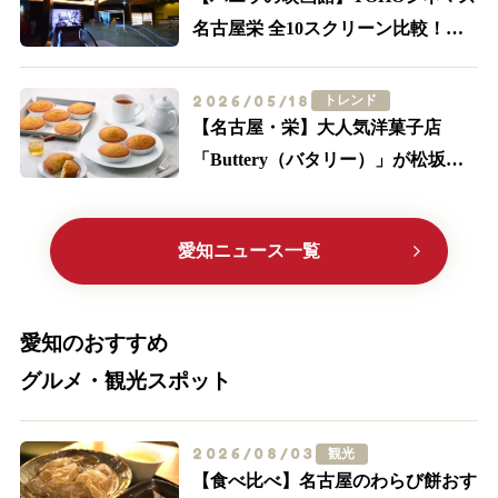
名古屋栄 全10スクリーン比較！
IMAX・轟音の追加料金とアクセス
2026/05/18
トレンド
【名古屋・栄】大人気洋菓子店
「Buttery（バタリー）」が松坂屋
に初出店！限定メニューやサブレ缶
に大注目
愛知ニュース一覧
愛知のおすすめ
グルメ・観光スポット
2026/08/03
観光
【食べ比べ】名古屋のわらび餅おす