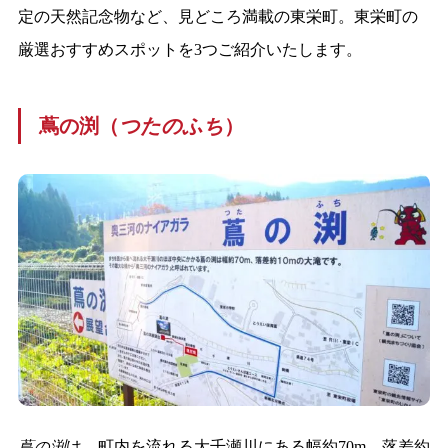
定の天然記念物など、見どころ満載の東栄町。東栄町の
厳選おすすめスポットを3つご紹介いたします。
蔦の渕（
つたのふち
）
蔦の渕
は、町内を流れる大千瀬川にある幅約70m、落差約