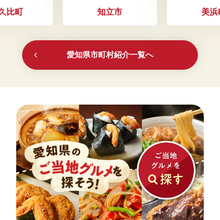
久比町
知立市
美浜
愛知県市町村紹介一覧へ