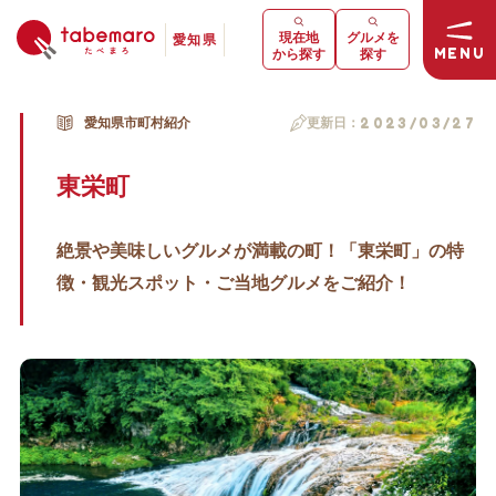
現在地
グルメを
愛知県
MENU
から探す
探す
愛知県市町村紹介
更新日：
2023/03/27
東栄町
絶景や美味しいグルメが満載の町！「東栄町」の特
徴・観光スポット・ご当地グルメをご紹介！