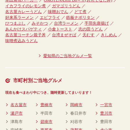
幸田角煮バーガー
OMOTENASHI Do～ｎ(おもてなし丼)
イカフライのレモン煮
ガマゴリうどん
名古屋カレーうどん
味噌おでん
どて煮
好来系ラーメン
エビフライ
鉄板ナポリタン
ひつまぶし
みそかつ
台湾ラーメン
手羽先唐揚げ
あんかけスパゲティ
小倉トースト
志の田うどん
名古屋コーチン親子丼
台湾まぜそば
天むす
きしめん
味噌煮込みうどん
愛知県のご当地グルメ一覧
市町村別ご当地グルメ
現在も食べまわり中につき、随時更新してまいります！
名古屋市
豊橋市
岡崎市
一宮市
瀬戸市
半田市
春日井市
豊川市
津島市
碧南市
刈谷市
豊田市
安城市
西尾市
蒲郡市
犬山市