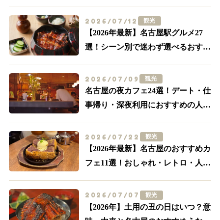
ンスポット・グルメ特集【食べる・
買う・体験する】
2026/07/12
観光
【2026年最新】名古屋駅グルメ27
選！シーン別で迷わず選べるおすす
め店まとめ
2026/07/09
観光
名古屋の夜カフェ24選！デート・仕
事帰り・深夜利用におすすめの人気
店【名駅・栄ほか】
2026/07/22
観光
【2026年最新】名古屋のおすすめカ
フェ11選！おしゃれ・レトロ・人気
喫茶まで厳選
2026/07/07
観光
【2026年】土用の丑の日はいつ？意