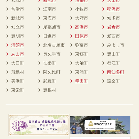
常滑市
江南市
小牧市
稲沢市
新城市
東海市
大府市
知多市
知立市
尾張旭市
高浜市
岩倉市
豊明市
日進市
田原市
愛西市
清須市
北名古屋市
弥富市
みよし市
あま市
長久手市
東郷町
豊山町
大口町
扶桑町
大治町
蟹江町
飛島村
阿久比町
東浦町
南知多町
美浜町
武豊町
幸田町
設楽町
東栄町
豊根村