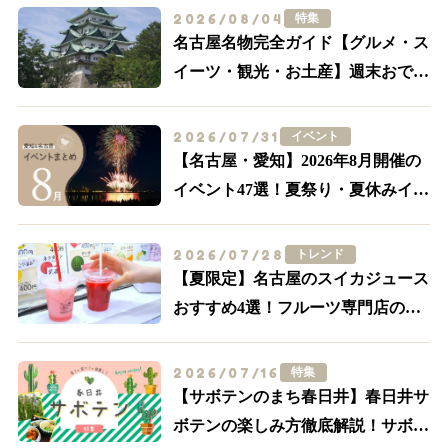
2026/08/04
特集
名古屋名物完全ガイド【グルメ・ス
イーツ・観光・お土産】週末おでか
け決定版
2026/07/31
イベント
【名古屋・愛知】2026年8月開催の
イベント47選！夏祭り・夏休みイベ
ントも多数紹介
2026/07/28
トレンド
【夏限定】名古屋のスイカジュース
おすすめ4選！フルーツ専門店の一
杯を飲み比べ
2026/07/16
特集
【サボテンのまち春日井】春日井サ
ボテンの楽しみ方徹底解説！サボテ