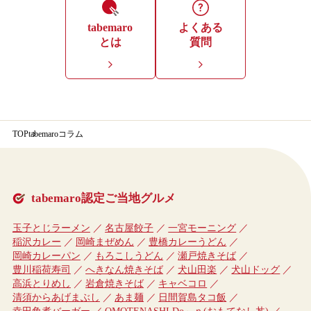
tabemaro
よくある
とは
質問
TOP
tabemaroコラム
tabemaro認定ご当地グルメ
玉子とじラーメン
名古屋餃子
一宮モーニング
稲沢カレー
岡崎まぜめん
豊橋カレーうどん
岡崎カレーパン
もろこしうどん
瀬戸焼きそば
豊川稲荷寿司
へきなん焼きそば
犬山田楽
犬山ドッグ
高浜とりめし
岩倉焼きそば
キャベコロ
清須からあげまぶし
あま麺
日間賀島タコ飯