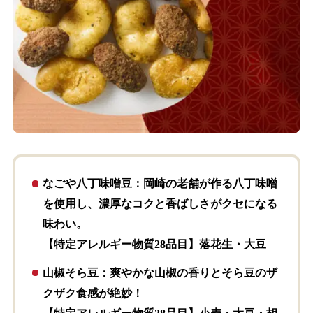
なごや八丁味噌豆
：岡崎の老舗が作る八丁味噌
を使用し、濃厚なコクと香ばしさがクセになる
味わい。
【特定アレルギー物質28品目】落花生・大豆
山椒そら豆
：爽やかな山椒の香りとそら豆のザ
クザク食感が絶妙！