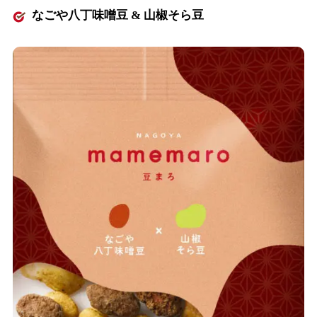
なごや八丁味噌豆 & 山椒そら豆