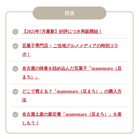
目次
【2025年7月最新】好評につき再販開始！
豆菓子専門店 × ご当地グルメメディアの特別コラ
ボ！
名古屋の味覚を詰め込んだ豆菓子「mamemaro（豆
まろ）」
どこで買える？「mamemaro（豆まろ）」の購入方
法
名古屋土産の新定番「mamemaro（豆まろ）」を楽
しもう！