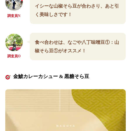
イシーな山椒そら豆が合わさり、あと引
く美味しさです！
調査員N
食べ合わせは、なごや八丁味噌豆①：山
椒そら豆①がオススメ！
調査員O
金鯱カレーカシュー & 黒糖そら豆