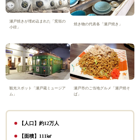
瀬戸焼きが埋め込まれた「窯垣の
焼き物の代表各「瀬戸焼き」
小径」
観光スポット「瀬戸蔵ミュージア
瀬戸市のご当地グルメ「瀬戸焼そ
ム」
ば」
【人口】約12万人
【面積】111㎢