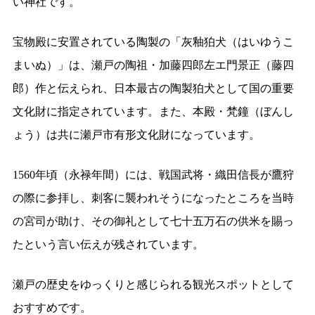
い神社です。
宝物殿に安置されている陶製の「灰釉狛犬（はいゆうこ
まいぬ）」は、瀬戸の陶祖・加藤四郎左エ門景正（藤四
郎）作と伝えられ、日本最古の陶製狛犬として国の重要
文化財に指定されています。また、本殿・梵鐘（ぼんし
ょう）は共に瀬戸市有形文化財になっています。
1560年頃（永禄年間）には、戦国武将・織田信長が鷹狩
の際に参拝し、刺客に襲われそうになったところを当時
の宮司が助け、その御礼として七十五万石の供米を賜っ
たという言い伝えが残されています。
瀬戸の歴史をゆっくりと感じられる観光スポットとして
おすすめです。