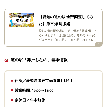
【愛知の道の駅 全部調査してみ
た】第三弾 尾張編
愛知の道の駅全調査、第三弾は「尾張2駅」を
めぐります！ 一般道にある、無料のパーキン
グスポット「道の駅」。 道の駅にはトイレや
休憩所だけではなく、産直品の販売…
道の駅「瀬戸しなの」基本情報
住所／愛知県瀬戸市品野町1-126-1
営業時間／9:00〜18:00
定休日／年中無休