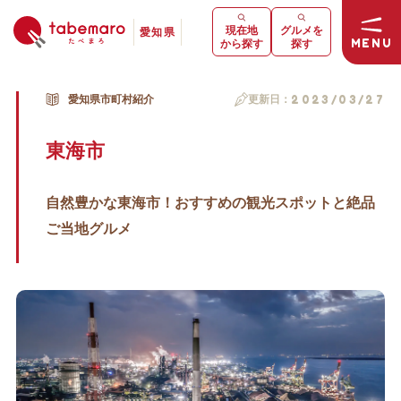
現在地
グルメを
愛知県
MENU
から探す
探す
愛知県市町村紹介
更新日：
2023/03/27
東海市
自然豊かな東海市！おすすめの観光スポットと絶品
ご当地グルメ