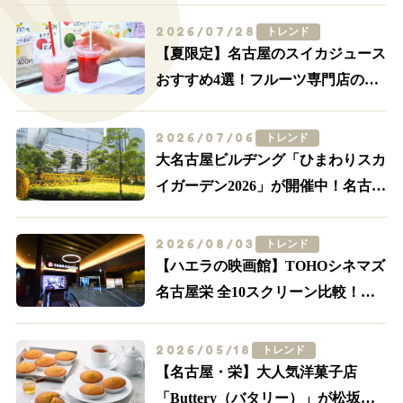
2026/07/28
トレンド
【夏限定】名古屋のスイカジュース
おすすめ4選！フルーツ専門店の一
杯を飲み比べ
2026/07/06
トレンド
大名古屋ビルヂング「ひまわりスカ
イガーデン2026」が開催中！名古屋
駅前が黄色に染まる
2026/08/03
トレンド
【ハエラの映画館】TOHOシネマズ
名古屋栄 全10スクリーン比較！
IMAX・轟音の追加料金とアクセス
2026/05/18
トレンド
【名古屋・栄】大人気洋菓子店
「Buttery（バタリー）」が松坂屋