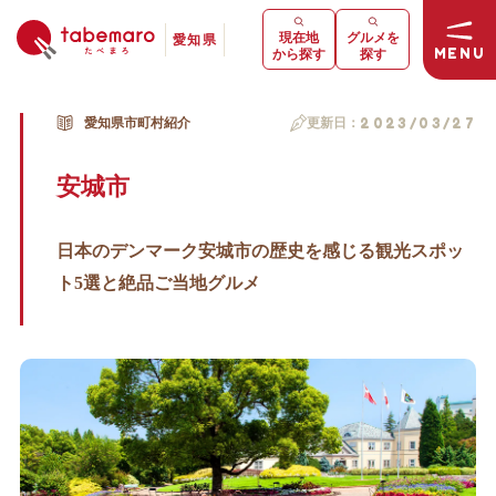
現在地
グルメを
愛知県
MENU
から探す
探す
愛知県市町村紹介
更新日：
2023/03/27
安城市
日本のデンマーク安城市の歴史を感じる観光スポッ
ト5選と絶品ご当地グルメ