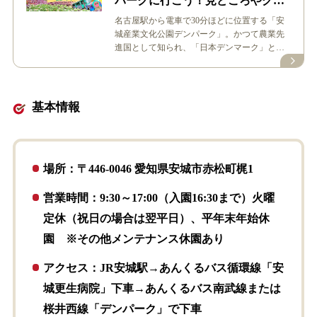
パークに行こう！見どころやグル
メ・お土産レポート
名古屋駅から電車で30分ほどに位置する「安
城産業文化公園デンパーク」。かつて農業先
進国として知られ、「日本デンマーク」とも
呼ばれた安城市にある花のテーマパーク…
基本情報
場所：〒446-0046 愛知県安城市赤松町梶1
営業時間：9:30～17:00（入園16:30まで）火曜
定休（祝日の場合は翌平日）、平年末年始休
園 ※その他メンテナンス休園あり
アクセス：JR安城駅→あんくるバス循環線「安
城更生病院」下車→あんくるバス南武線または
桜井西線「デンパーク」で下車