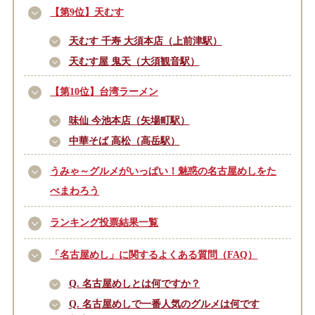
【第9位】天むす
天むす 千寿 大須本店（上前津駅）
天むす屋 鬼天（大須観音駅）
【第10位】台湾ラーメン
味仙 今池本店（矢場町駅）
中華そば 高松（高岳駅）
うみゃ～グルメがいっぱい！魅惑の名古屋めしをた
べまわろう
ランキング投票結果一覧
「名古屋めし」に関するよくある質問（FAQ）
Q. 名古屋めしとは何ですか？
Q. 名古屋めしで一番人気のグルメは何です