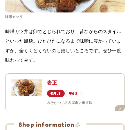
味噌カツ丼
味噌カツ丼は卵でとじられており、昔ながらのスタイル
といった風貌。ひたひたになるまで味噌に浸かっていま
すが、全くくどくないのも嬉しいところです。ぜひ一度
味わってみて。
岩正
4.5
69
みそかつ
名古屋市
車道駅
Shop information