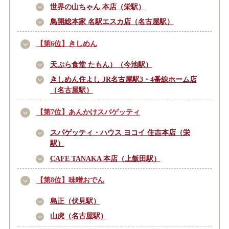
世界の山ちゃん 本店（栄駅）
鳥開総本家 名駅エスカ店（名古屋駅）
【第6位】きしめん
天ぷら食堂 たもん）（今池駅）
きしめん住よし JR名古屋駅3・4番線ホーム店
（名古屋駅）
【第7位】あんかけスパゲッティ
スパゲッティ・ハウス ヨコイ 住吉本店（栄
駅）
CAFE TANAKA 本店（上飯田駅）
【第8位】味噌おでん
島正（伏見駅）
山虎（名古屋駅）