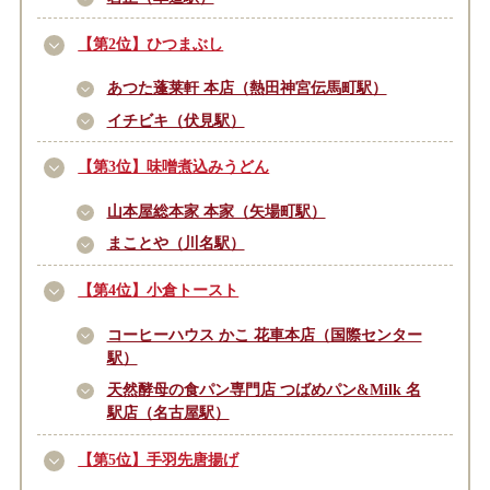
【第2位】ひつまぶし
あつた蓬莱軒 本店（熱田神宮伝馬町駅）
イチビキ（伏見駅）
【第3位】味噌煮込みうどん
山本屋総本家 本家（矢場町駅）
まことや（川名駅）
【第4位】小倉トースト
コーヒーハウス かこ 花車本店（国際センター
駅）
天然酵母の食パン専門店 つばめパン&Milk 名
駅店（名古屋駅）
【第5位】手羽先唐揚げ