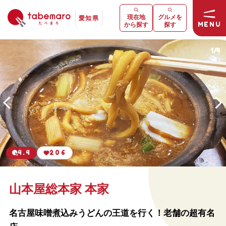
現在地
グルメを
愛知県
MENU
から探す
探す
1
/
4
4.4
206
山本屋総本家 本家
名古屋味噌煮込みうどんの王道を行く！老舗の超有名