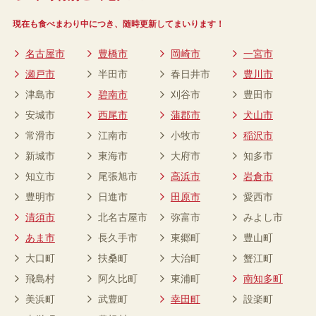
現在も食べまわり中につき、随時更新してまいります！
名古屋市
豊橋市
岡崎市
一宮市
瀬戸市
半田市
春日井市
豊川市
津島市
碧南市
刈谷市
豊田市
安城市
西尾市
蒲郡市
犬山市
常滑市
江南市
小牧市
稲沢市
新城市
東海市
大府市
知多市
知立市
尾張旭市
高浜市
岩倉市
豊明市
日進市
田原市
愛西市
清須市
北名古屋市
弥富市
みよし市
あま市
長久手市
東郷町
豊山町
大口町
扶桑町
大治町
蟹江町
飛島村
阿久比町
東浦町
南知多町
美浜町
武豊町
幸田町
設楽町