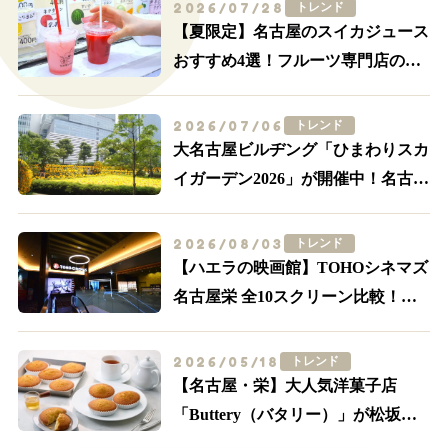
2026/07/28
トレンド
【夏限定】名古屋のスイカジュース
おすすめ4選！フルーツ専門店の一
杯を飲み比べ
2026/07/06
トレンド
大名古屋ビルヂング「ひまわりスカ
イガーデン2026」が開催中！名古屋
駅前が黄色に染まる
2026/08/03
トレンド
【ハエラの映画館】TOHOシネマズ
名古屋栄 全10スクリーン比較！
IMAX・轟音の追加料金とアクセス
2026/05/18
トレンド
【名古屋・栄】大人気洋菓子店
「Buttery（バタリー）」が松坂屋
に初出店！限定メニューやサブレ缶