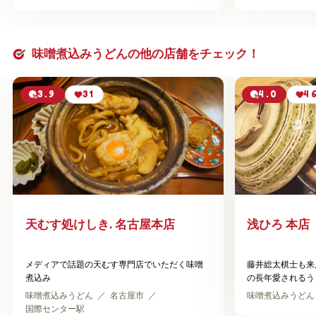
れ
味噌煮込みうどんの他の店舗をチェック！
3.9
31
4.0
4
天むす処けしき. 名古屋本店
浅ひろ 本店
メディアで話題の天むす専門店でいただく味噌
藤井総太棋士も来
煮込み
の長年愛されるう
味噌煮込みうどん
名古屋市
味噌煮込みうどん
国際センター駅