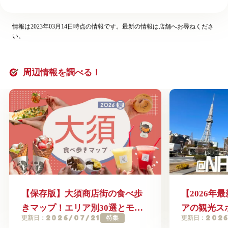
情報は2023年03月14日時点の情報です。最新の情報は店舗へお尋ねくださ
い。
周辺情報を調べる！
【保存版】大須商店街の食べ歩
【2026年
きマップ！エリア別30選とモデ
アの観光ス
2026/07/21
2026
特集
更新日：
更新日：
ルコース徹底解説
選！絶対外