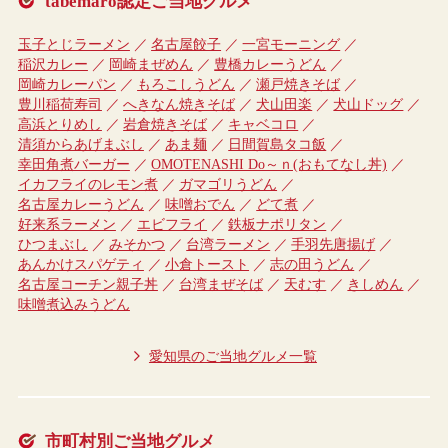
tabemaro認定ご当地グルメ
玉子とじラーメン
名古屋餃子
一宮モーニング
稲沢カレー
岡崎まぜめん
豊橋カレーうどん
岡崎カレーパン
もろこしうどん
瀬戸焼きそば
豊川稲荷寿司
へきなん焼きそば
犬山田楽
犬山ドッグ
高浜とりめし
岩倉焼きそば
キャベコロ
清須からあげまぶし
あま麺
日間賀島タコ飯
幸田角煮バーガー
OMOTENASHI Do～ｎ(おもてなし丼)
イカフライのレモン煮
ガマゴリうどん
名古屋カレーうどん
味噌おでん
どて煮
好来系ラーメン
エビフライ
鉄板ナポリタン
ひつまぶし
みそかつ
台湾ラーメン
手羽先唐揚げ
あんかけスパゲティ
小倉トースト
志の田うどん
名古屋コーチン親子丼
台湾まぜそば
天むす
きしめん
味噌煮込みうどん
愛知県のご当地グルメ一覧
市町村別ご当地グルメ