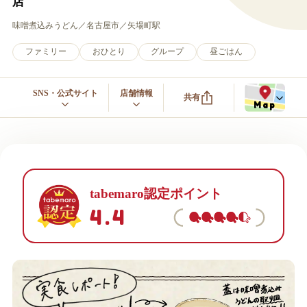
店
味噌煮込みうどん
名古屋市
矢場町駅
ファミリー
おひとり
グループ
昼ごはん
SNS・公式サイト
店舗情報
共有
Map
tabemaro認定ポイント
4.4