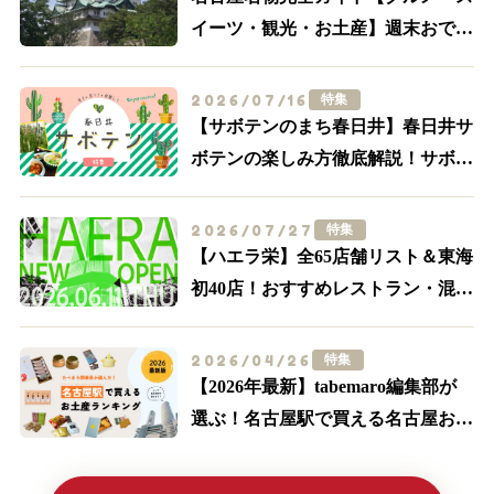
イーツ・観光・お土産】週末おでか
け決定版
2026/07/16
特集
【サボテンのまち春日井】春日井サ
ボテンの楽しみ方徹底解説！サボテ
ンスポット・グルメ特集【食べる・
買う・体験する】
2026/07/27
特集
【ハエラ栄】全65店舗リスト＆東海
初40店！おすすめレストラン・混
雑・アクセスを実際に歩いて解説
2026/04/26
特集
【2026年最新】tabemaro編集部が
選ぶ！名古屋駅で買える名古屋お土
産ランキングTOP10