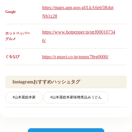
https://maps.app.goo.gl/LkA6eh5Rdqt
Google
Nb1z28
https://www.hotpepper.jp/strJ00010734
ホットペッパー
グルメ
6/
https://r.gnavi.co.jp/gumx78rg0000/
ぐるなび
Instagramおすすめハッシュタグ
#
山本屋総本家
#
山本屋総本家味噌煮込みうどん