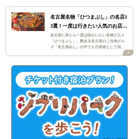
名古屋名物「ひつまぶし」の名店1
3選！一度は行きたい人気のお店を
厳選
名古屋に来たら一度は味わいたい名物グルメ
「ひつまぶし」。数ある名古屋のご当地グル
メ「名古屋めし」の中でも代表格として知ら
れていますね。 今回は、名古屋市内で食…