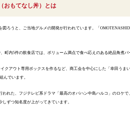
～n（おもてなし丼）とは
図ろうと、ご当地グルメの開発が行われています。「OMOTENASHI
で、町内5件の飲食店では、ボリューム満点で食べ応えのある絶品角煮バ
テイクアウト専用ボックスを作るなど、商工会を中心にした「幸田うま
り組んでいます。
影が行われた、フジテレビ系ドラマ「最高のオバハン中島ハルコ」のロケ
少しずつ知名度が上がってきています。