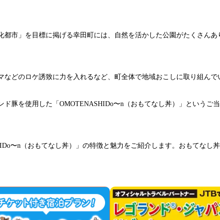
化都市」を目標に掲げる幸田町には、自然を活かした公園がたくさんあ
マなどのロケ誘致に力を入れるなど、町全体で地域おこしに取り組んで
ド豚を使用した「OMOTENASHIDo〜n（おもてなし丼）」という
SHIDo〜n（おもてなし丼）」の特徴と魅力をご紹介します。おもてな