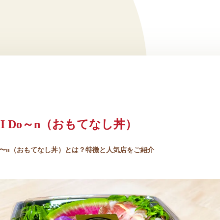
HI Do～n（おもてなし丼）
IDo〜n（おもてなし丼）とは？特徴と人気店をご紹介