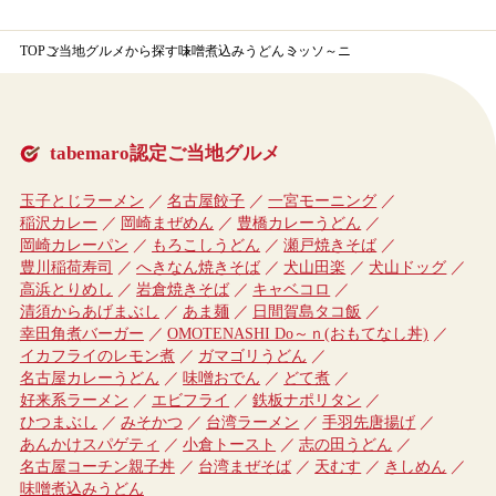
TOP
ご当地グルメから探す
味噌煮込みうどん
ミッソ～ニ
tabemaro認定ご当地グルメ
玉子とじラーメン
名古屋餃子
一宮モーニング
稲沢カレー
岡崎まぜめん
豊橋カレーうどん
岡崎カレーパン
もろこしうどん
瀬戸焼きそば
豊川稲荷寿司
へきなん焼きそば
犬山田楽
犬山ドッグ
高浜とりめし
岩倉焼きそば
キャベコロ
清須からあげまぶし
あま麺
日間賀島タコ飯
幸田角煮バーガー
OMOTENASHI Do～ｎ(おもてなし丼)
イカフライのレモン煮
ガマゴリうどん
名古屋カレーうどん
味噌おでん
どて煮
好来系ラーメン
エビフライ
鉄板ナポリタン
ひつまぶし
みそかつ
台湾ラーメン
手羽先唐揚げ
あんかけスパゲティ
小倉トースト
志の田うどん
名古屋コーチン親子丼
台湾まぜそば
天むす
きしめん
味噌煮込みうどん