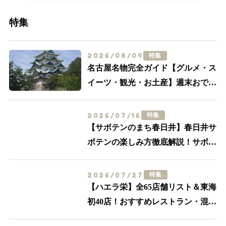
特集
2026/08/04
特集
名古屋名物完全ガイド【グルメ・ス
イーツ・観光・お土産】週末おでか
け決定版
2026/07/16
特集
【サボテンのまち春日井】春日井サ
ボテンの楽しみ方徹底解説！サボテ
ンスポット・グルメ特集【食べる・
買う・体験する】
2026/07/27
特集
【ハエラ栄】全65店舗リスト＆東海
初40店！おすすめレストラン・混
雑・アクセスを実際に歩いて解説