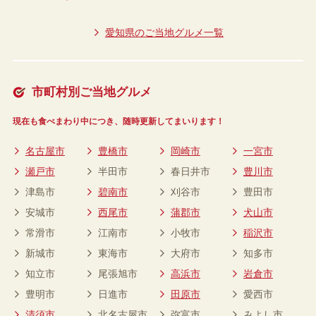
愛知県のご当地グルメ一覧
市町村別ご当地グルメ
現在も食べまわり中につき、随時更新してまいります！
名古屋市
豊橋市
岡崎市
一宮市
瀬戸市
半田市
春日井市
豊川市
津島市
碧南市
刈谷市
豊田市
安城市
西尾市
蒲郡市
犬山市
常滑市
江南市
小牧市
稲沢市
新城市
東海市
大府市
知多市
知立市
尾張旭市
高浜市
岩倉市
豊明市
日進市
田原市
愛西市
清須市
北名古屋市
弥富市
みよし市