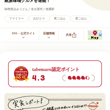
統派味噌グルメを堪能！
味噌煮込みうどん
名古屋市
徳重駅
ファミリー
おひとり
夜ごはん
昼ごはん
SNS・公式サイト
店舗情報
共有
Map
tabemaro認定ポイント
4.3