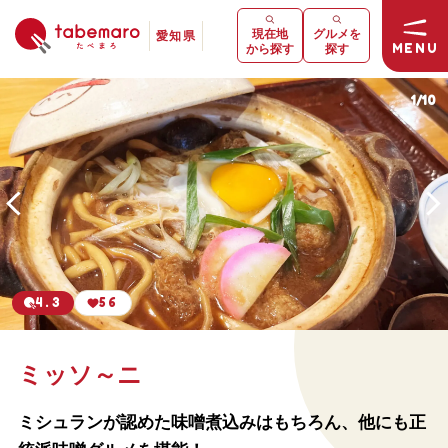
現在地
グルメを
愛知県
MENU
から探す
探す
1
/
10
4.3
56
ミッソ～ニ
ミシュランが認めた味噌煮込みはもちろん、他にも正