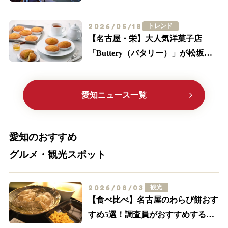
IMAX・轟音の追加料金とアクセス
2026/05/18
トレンド
【名古屋・栄】大人気洋菓子店
「Buttery（バタリー）」が松坂屋
に初出店！限定メニューやサブレ缶
に大注目
愛知ニュース一覧
愛知のおすすめ
グルメ・観光スポット
2026/08/03
観光
【食べ比べ】名古屋のわらび餅おす
すめ5選！調査員がおすすめする外