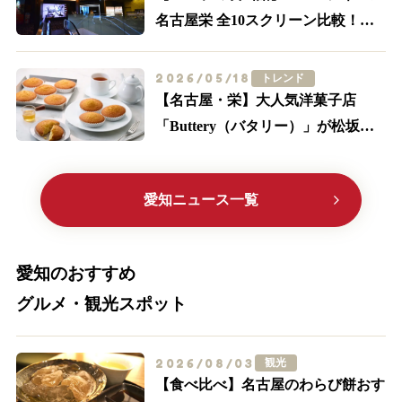
名古屋栄 全10スクリーン比較！
IMAX・轟音の追加料金とアクセス
2026/05/18
トレンド
【名古屋・栄】大人気洋菓子店
「Buttery（バタリー）」が松坂屋
に初出店！限定メニューやサブレ缶
に大注目
愛知ニュース一覧
愛知のおすすめ
グルメ・観光スポット
2026/08/03
観光
【食べ比べ】名古屋のわらび餅おす