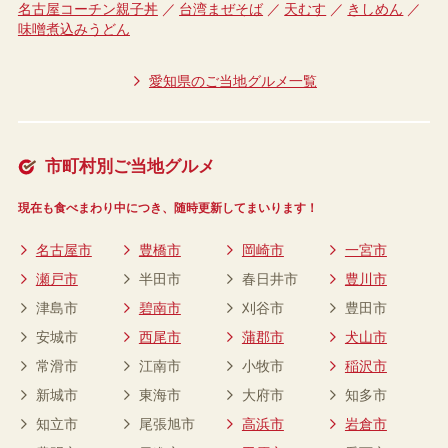
名古屋コーチン親子丼
台湾まぜそば
天むす
きしめん
味噌煮込みうどん
愛知県のご当地グルメ一覧
市町村別ご当地グルメ
現在も食べまわり中につき、随時更新してまいります！
名古屋市
豊橋市
岡崎市
一宮市
瀬戸市
半田市
春日井市
豊川市
津島市
碧南市
刈谷市
豊田市
安城市
西尾市
蒲郡市
犬山市
常滑市
江南市
小牧市
稲沢市
新城市
東海市
大府市
知多市
知立市
尾張旭市
高浜市
岩倉市