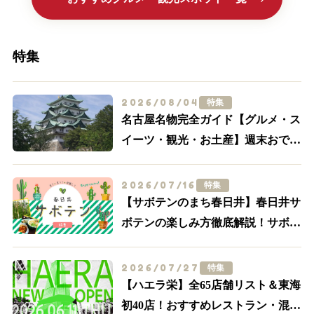
特集
2026/08/04
特集
名古屋名物完全ガイド【グルメ・ス
イーツ・観光・お土産】週末おでか
け決定版
2026/07/16
特集
【サボテンのまち春日井】春日井サ
ボテンの楽しみ方徹底解説！サボテ
ンスポット・グルメ特集【食べる・
買う・体験する】
2026/07/27
特集
【ハエラ栄】全65店舗リスト＆東海
初40店！おすすめレストラン・混