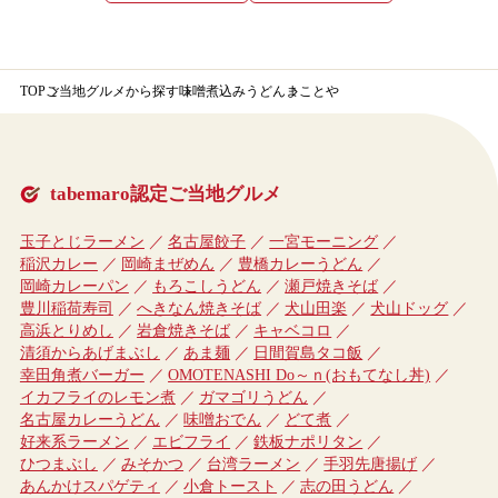
TOP
ご当地グルメから探す
味噌煮込みうどん
まことや
tabemaro認定ご当地グルメ
玉子とじラーメン
名古屋餃子
一宮モーニング
稲沢カレー
岡崎まぜめん
豊橋カレーうどん
岡崎カレーパン
もろこしうどん
瀬戸焼きそば
豊川稲荷寿司
へきなん焼きそば
犬山田楽
犬山ドッグ
高浜とりめし
岩倉焼きそば
キャベコロ
清須からあげまぶし
あま麺
日間賀島タコ飯
幸田角煮バーガー
OMOTENASHI Do～ｎ(おもてなし丼)
イカフライのレモン煮
ガマゴリうどん
名古屋カレーうどん
味噌おでん
どて煮
好来系ラーメン
エビフライ
鉄板ナポリタン
ひつまぶし
みそかつ
台湾ラーメン
手羽先唐揚げ
あんかけスパゲティ
小倉トースト
志の田うどん