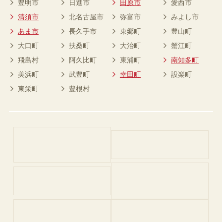
豊明市
日進市
田原市
愛西市
清須市
北名古屋市
弥富市
みよし市
あま市
長久手市
東郷町
豊山町
大口町
扶桑町
大治町
蟹江町
飛島村
阿久比町
東浦町
南知多町
美浜町
武豊町
幸田町
設楽町
東栄町
豊根村