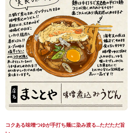
コクある味噌つゆが手打ち麺に染み渡る...ただただ旨