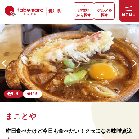
現在地
グルメを
愛知県
MENU
から探す
探す
1
/
6
4.9
115
まことや
昨日食べたけど今日も食べたい！クセになる味噌煮込