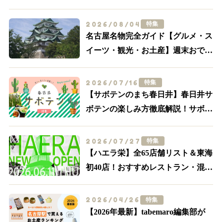
2026/08/04
特集
名古屋名物完全ガイド【グルメ・ス
イーツ・観光・お土産】週末おでか
け決定版
2026/07/16
特集
【サボテンのまち春日井】春日井サ
ボテンの楽しみ方徹底解説！サボテ
ンスポット・グルメ特集【食べる・
買う・体験する】
2026/07/27
特集
【ハエラ栄】全65店舗リスト＆東海
初40店！おすすめレストラン・混
雑・アクセスを実際に歩いて解説
2026/04/26
特集
【2026年最新】tabemaro編集部が