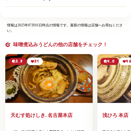
情報は2025年07月01日時点の情報です。最新の情報は店舗へお尋ねくださ
い。
味噌煮込みうどんの他の店舗をチェック！
3.9
31
4.0
4
天むす処けしき. 名古屋本店
浅ひろ 本店