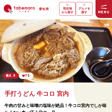
現在地
グルメを
愛知県
MENU
から探す
探す
1
/
6
3.9
73
手打うどん 牛コロ 宮内
牛肉の甘みと味噌の塩味が絶品！牛コロ宮内でしか味