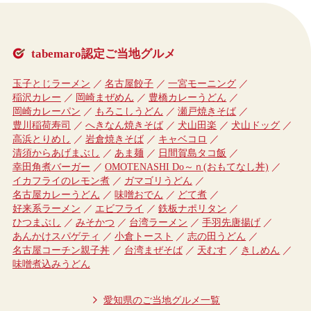
tabemaro認定ご当地グルメ
玉子とじラーメン
名古屋餃子
一宮モーニング
稲沢カレー
岡崎まぜめん
豊橋カレーうどん
岡崎カレーパン
もろこしうどん
瀬戸焼きそば
豊川稲荷寿司
へきなん焼きそば
犬山田楽
犬山ドッグ
高浜とりめし
岩倉焼きそば
キャベコロ
清須からあげまぶし
あま麺
日間賀島タコ飯
幸田角煮バーガー
OMOTENASHI Do～ｎ(おもてなし丼)
イカフライのレモン煮
ガマゴリうどん
名古屋カレーうどん
味噌おでん
どて煮
好来系ラーメン
エビフライ
鉄板ナポリタン
ひつまぶし
みそかつ
台湾ラーメン
手羽先唐揚げ
あんかけスパゲティ
小倉トースト
志の田うどん
名古屋コーチン親子丼
台湾まぜそば
天むす
きしめん
味噌煮込みうどん
愛知県のご当地グルメ一覧