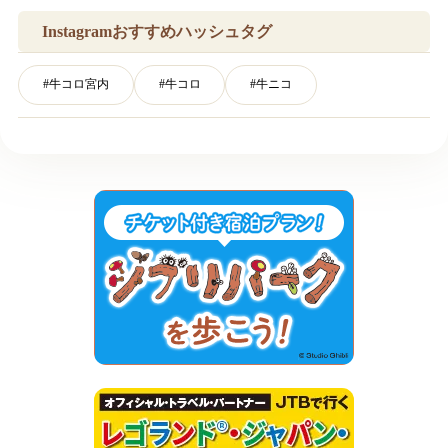
Instagramおすすめハッシュタグ
#
牛コロ宮内
#
牛コロ
#
牛ニコ