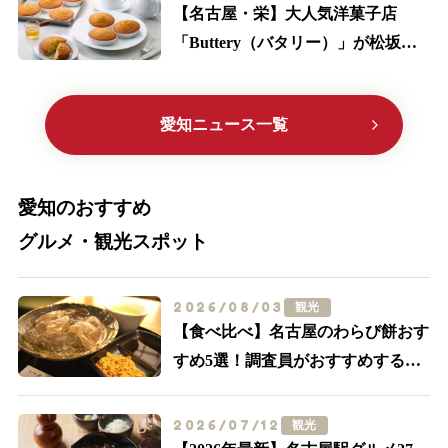
【名古屋・栄】大人気洋菓子店
「Buttery（バタリー）」が松坂屋
に初出店！限定メニューやサブレ缶
に大注目
愛知ニュース一覧
愛知のおすすめ
グルメ・観光スポット
2026/08/03
観光
【食べ比べ】名古屋のわらび餅おす
すめ5選！調査員がおすすめする外
せない名店はここ
2026/07/12
観光