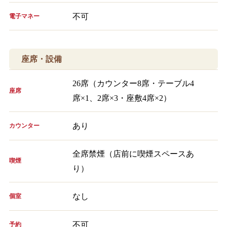
不可
電子マネー
座席・設備
26席（カウンター8席・テーブル4
座席
席×1、2席×3・座敷4席×2）
あり
カウンター
全席禁煙（店前に喫煙スペースあ
喫煙
り）
なし
個室
不可
予約