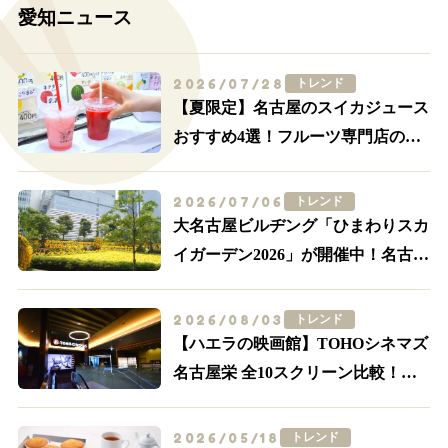
愛知ニュース
2026/07/28
トレンド
【夏限定】名古屋のスイカジュース
おすすめ4選！フルーツ専門店の一
杯を飲み比べ
2026/07/06
トレンド
大名古屋ビルヂング「ひまわりスカ
イガーデン2026」が開催中！名古屋
駅前が黄色に染まる
2026/08/03
トレンド
【ハエラの映画館】TOHOシネマズ
名古屋栄 全10スクリーン比較！
IMAX・轟音の追加料金とアクセス
2026/05/18
トレンド