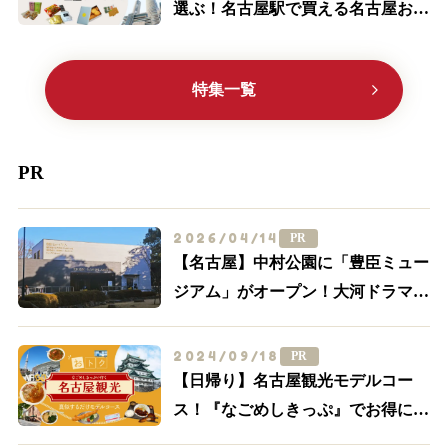
選ぶ！名古屋駅で買える名古屋お土
産ランキングTOP10
特集一覧
PR
2026/04/14
PR
【名古屋】中村公園に「豊臣ミュー
ジアム」がオープン！大河ドラマ
「豊臣兄弟！」ゆかりの周辺スポッ
トを一挙紹介
2024/09/18
PR
【日帰り】名古屋観光モデルコー
ス！『なごめしきっぷ』でお得にグ
ルメも満喫しよう