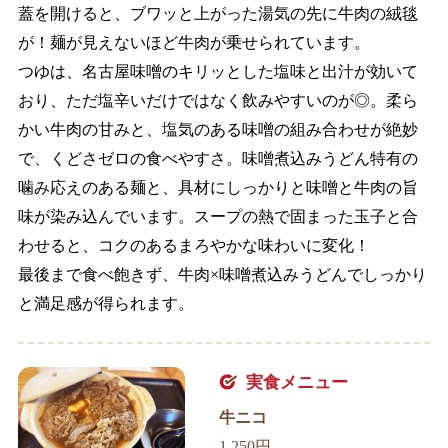
蓋を開けると、ブワッと上がった湯気の先に牛肉の絨毯
が！麺が見えないほど牛肉が乗せられています。
つゆは、名古屋味噌のキリッとした塩味と出汁が効いて
おり、ただ塩辛いだけではなく飲みやすいのが◎。柔ら
かい牛肉の甘みと、塩気のある味噌の組み合わせが絶妙
で、くどさゼロの食べやすさ。味噌煮込みうどん特有の
噛み応えのある麺と、具材にしっかりと味噌と牛肉の旨
味が染み込んでいます。スープの熱で固まった玉子と合
わせると、コクのあるまろやかな味わいに変化！
最後まで食べ飽きず、牛肉×味噌煮込みうどんでしっかり
と満足感が得られます。
実食メニュー
牛ニコ
1,250円