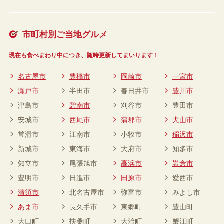
市町村別ご当地グルメ
現在も食べまわり中につき、随時更新してまいります！
名古屋市
豊橋市
岡崎市
一宮市
瀬戸市
半田市
春日井市
豊川市
津島市
碧南市
刈谷市
豊田市
安城市
西尾市
蒲郡市
犬山市
常滑市
江南市
小牧市
稲沢市
新城市
東海市
大府市
知多市
知立市
尾張旭市
高浜市
岩倉市
豊明市
日進市
田原市
愛西市
清須市
北名古屋市
弥富市
みよし市
あま市
長久手市
東郷町
豊山町
大口町
扶桑町
大治町
蟹江町