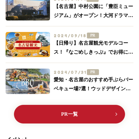
【名古屋】中村公園に「豊臣ミュー
ジアム」がオープン！大河ドラマ
「豊臣兄弟！」ゆかりの周辺スポッ
トを一挙紹介
2024/09/18
PR
【日帰り】名古屋観光モデルコー
ス！『なごめしきっぷ』でお得にグ
ルメも満喫しよう
2024/07/31
PR
愛知・名古屋のおすすめ手ぶらバー
ベキュー場7選！ウッドデザインパ
ークに行こう♪【2024最新】
PR一覧