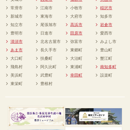
常滑市
江南市
小牧市
稲沢市
新城市
東海市
大府市
知多市
知立市
尾張旭市
高浜市
岩倉市
豊明市
日進市
田原市
愛西市
清須市
北名古屋市
弥富市
みよし市
あま市
長久手市
東郷町
豊山町
大口町
扶桑町
大治町
蟹江町
飛島村
阿久比町
東浦町
南知多町
美浜町
武豊町
幸田町
設楽町
東栄町
豊根村