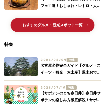
フェ11選！おしゃれ・レトロ・人気
喫茶まで厳選
おすすめグルメ・観光スポット一覧
特集
2026/08/04
特集
名古屋名物完全ガイド【グルメ・ス
イーツ・観光・お土産】週末おでか
け決定版
2026/07/16
特集
【サボテンのまち春日井】春日井サ
ボテンの楽しみ方徹底解説！サボテ