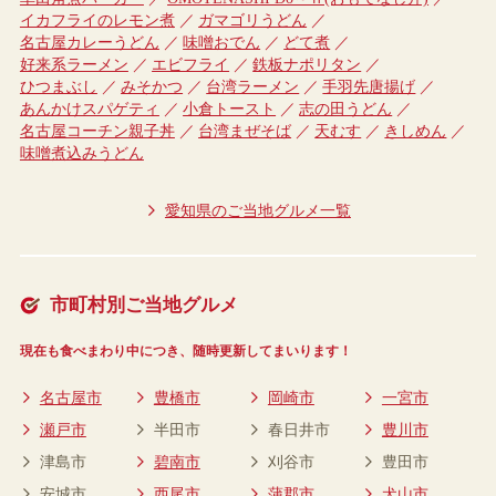
イカフライのレモン煮
ガマゴリうどん
名古屋カレーうどん
味噌おでん
どて煮
好来系ラーメン
エビフライ
鉄板ナポリタン
ひつまぶし
みそかつ
台湾ラーメン
手羽先唐揚げ
あんかけスパゲティ
小倉トースト
志の田うどん
名古屋コーチン親子丼
台湾まぜそば
天むす
きしめん
味噌煮込みうどん
愛知県のご当地グルメ一覧
市町村別ご当地グルメ
現在も食べまわり中につき、随時更新してまいります！
名古屋市
豊橋市
岡崎市
一宮市
瀬戸市
半田市
春日井市
豊川市
津島市
碧南市
刈谷市
豊田市
安城市
西尾市
蒲郡市
犬山市