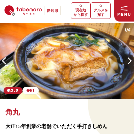
現在地
グルメを
愛知県
MENU
から探す
探す
1
/
6
3.9
51
角丸
大正15年創業の老舗でいただく手打きしめん