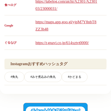
https://tabelog.com/aichi/A2301/A2301
食べログ
03/23000031/
https://maps.app.goo.gl/yjpM7Y8nbT8
Google
ZZ3h48
https://r.gnavi.co.jp/614xztvt0000/
ぐるなび
Instagramおすすめハッシュタグ
#
角丸
#
みそ煮込みの角丸
#
かどまる