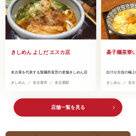
きしめん よしだ エスカ店
棊子麺茶寮
名古屋を代表する製麺所直営の老舗きしめん店
出汁が主役の極上
きしめん
名古屋市
名古屋駅
きしめん
名古
店舗一覧を見る