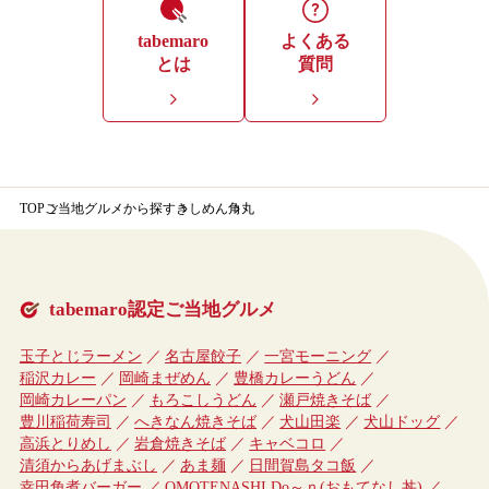
tabemaro
よくある
とは
質問
TOP
ご当地グルメから探す
きしめん
角丸
tabemaro認定ご当地グルメ
玉子とじラーメン
名古屋餃子
一宮モーニング
稲沢カレー
岡崎まぜめん
豊橋カレーうどん
岡崎カレーパン
もろこしうどん
瀬戸焼きそば
豊川稲荷寿司
へきなん焼きそば
犬山田楽
犬山ドッグ
高浜とりめし
岩倉焼きそば
キャベコロ
清須からあげまぶし
あま麺
日間賀島タコ飯
幸田角煮バーガー
OMOTENASHI Do～ｎ(おもてなし丼)