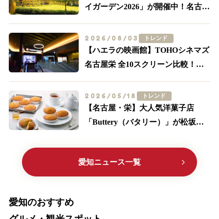
イガーデン2026」が開催中！名古屋
駅前が黄色に染まる
2026/08/03
トレンド
【ハエラの映画館】TOHOシネマズ
名古屋栄 全10スクリーン比較！
IMAX・轟音の追加料金とアクセス
2026/05/18
トレンド
【名古屋・栄】大人気洋菓子店
「Buttery（バタリー）」が松坂屋
に初出店！限定メニューやサブレ缶
に大注目
愛知ニュース一覧
愛知のおすすめ
グルメ・観光スポット