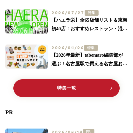
ンスポット・グルメ特集【食べる・
買う・体験する】
2026/07/27
特集
【ハエラ栄】全65店舗リスト＆東海
初40店！おすすめレストラン・混
雑・アクセスを実際に歩いて解説
2026/04/26
特集
【2026年最新】tabemaro編集部が
選ぶ！名古屋駅で買える名古屋お土
産ランキングTOP10
特集一覧
PR
2026/04/14
PR