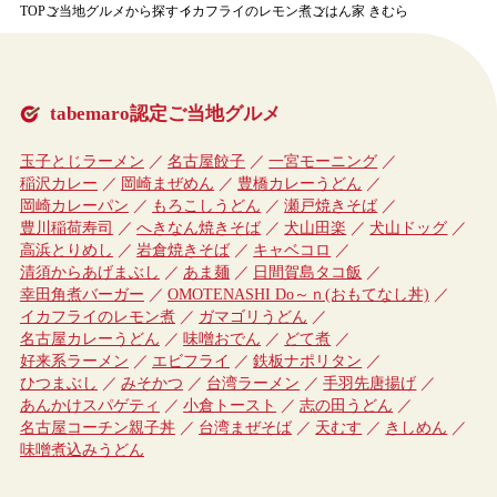
TOP
ご当地グルメから探す
イカフライのレモン煮
ごはん家 きむら
tabemaro認定ご当地グルメ
玉子とじラーメン
名古屋餃子
一宮モーニング
稲沢カレー
岡崎まぜめん
豊橋カレーうどん
岡崎カレーパン
もろこしうどん
瀬戸焼きそば
豊川稲荷寿司
へきなん焼きそば
犬山田楽
犬山ドッグ
高浜とりめし
岩倉焼きそば
キャベコロ
清須からあげまぶし
あま麺
日間賀島タコ飯
幸田角煮バーガー
OMOTENASHI Do～ｎ(おもてなし丼)
イカフライのレモン煮
ガマゴリうどん
名古屋カレーうどん
味噌おでん
どて煮
好来系ラーメン
エビフライ
鉄板ナポリタン
ひつまぶし
みそかつ
台湾ラーメン
手羽先唐揚げ
あんかけスパゲティ
小倉トースト
志の田うどん
名古屋コーチン親子丼
台湾まぜそば
天むす
きしめん
味噌煮込みうどん