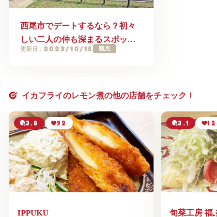
西尾市でデートするなら？初々
しい二人の仲も深まるスポット9
2023/10/15
観光
更新日：
選
イカフライのレモン煮の他の店舗をチェック！
3.8
92
3.1
12
IPPUKU
旬菜工房 福