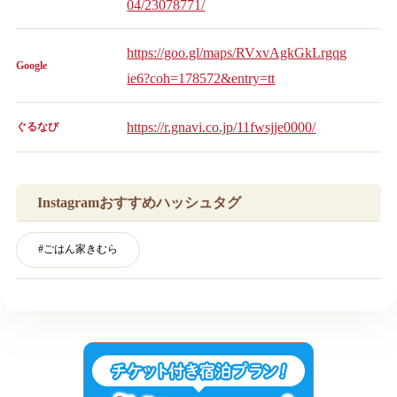
04/23078771/
https://goo.gl/maps/RVxvAgkGkLrgqg
Google
ie6?coh=178572&entry=tt
https://r.gnavi.co.jp/11fwsjje0000/
ぐるなび
Instagramおすすめハッシュタグ
#
ごはん家きむら