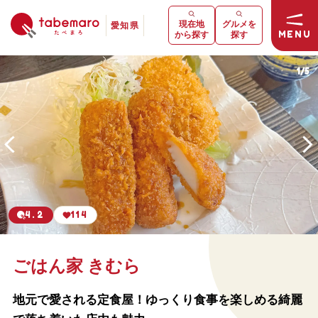
現在地
グルメを
愛知県
MENU
から探す
探す
1
/
5
4.2
114
ごはん家 きむら
地元で愛される定食屋！ゆっくり食事を楽しめる綺麗