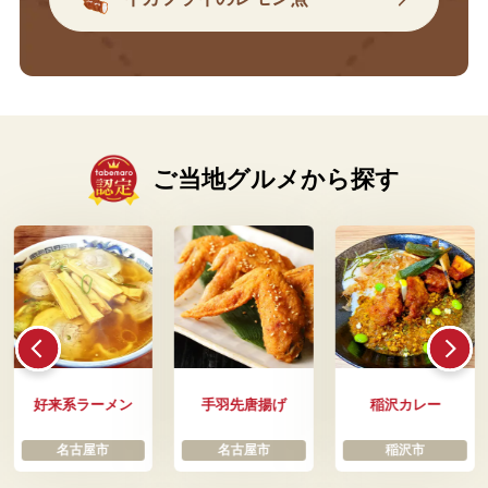
ご当地グルメから探す
好来系ラーメン
手羽先唐揚げ
稲沢カレー
名古屋市
名古屋市
稲沢市