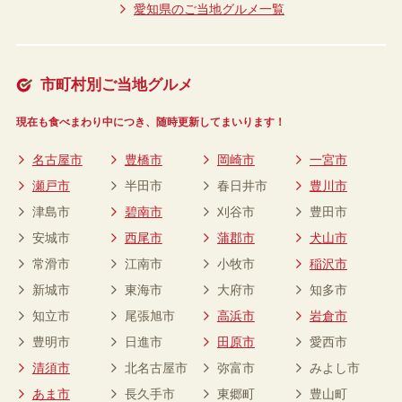
愛知県のご当地グルメ一覧
市町村別ご当地グルメ
現在も食べまわり中につき、随時更新してまいります！
名古屋市
豊橋市
岡崎市
一宮市
瀬戸市
半田市
春日井市
豊川市
津島市
碧南市
刈谷市
豊田市
安城市
西尾市
蒲郡市
犬山市
常滑市
江南市
小牧市
稲沢市
新城市
東海市
大府市
知多市
知立市
尾張旭市
高浜市
岩倉市
豊明市
日進市
田原市
愛西市
清須市
北名古屋市
弥富市
みよし市
あま市
長久手市
東郷町
豊山町