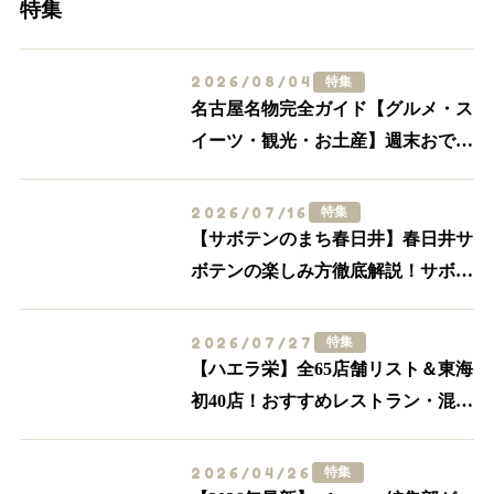
特集
2026/08/04
特集
名古屋名物完全ガイド【グルメ・ス
イーツ・観光・お土産】週末おでか
け決定版
2026/07/16
特集
【サボテンのまち春日井】春日井サ
ボテンの楽しみ方徹底解説！サボテ
ンスポット・グルメ特集【食べる・
買う・体験する】
2026/07/27
特集
【ハエラ栄】全65店舗リスト＆東海
初40店！おすすめレストラン・混
雑・アクセスを実際に歩いて解説
2026/04/26
特集