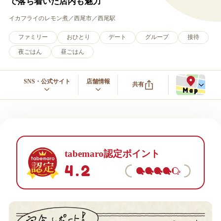
で落ち着いた店内も魅力
イカフライのレモン煮
西尾市
西尾駅
ファミリー
おひとり
デート
グループ
接待
夜ごはん
昼ごはん
SNS・公式サイト
店舗情報
共有
Map
tabemaro認定ポイント
4.2