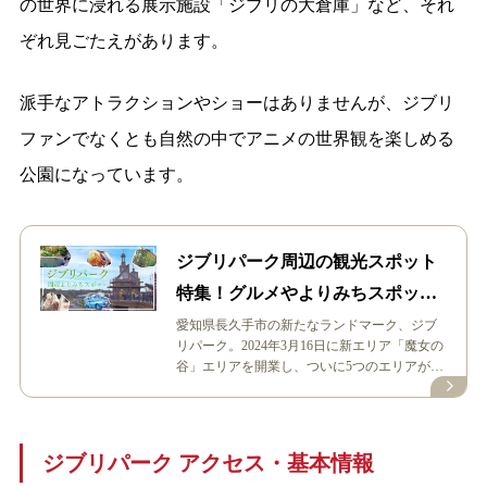
の世界に浸れる展示施設「ジブリの大倉庫」など、それ
ぞれ見ごたえがあります。
派手なアトラクションやショーはありませんが、ジブリ
ファンでなくとも自然の中でアニメの世界観を楽しめる
公園になっています。
ジブリパーク周辺の観光スポット
特集！グルメやよりみちスポット
を紹介
愛知県長久手市の新たなランドマーク、ジブ
リパーク。2024年3月16日に新エリア「魔女の
谷」エリアを開業し、ついに5つのエリアがフ
ルオープンとなりました。 今…
ジブリパーク アクセス・基本情報