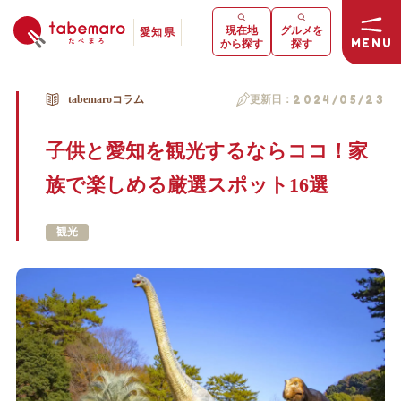
現在地
グルメを
愛知県
MENU
から探す
探す
tabemaroコラム
更新日：
2024/05/23
子供と愛知を観光するならココ！家
族で楽しめる厳選スポット16選
観光