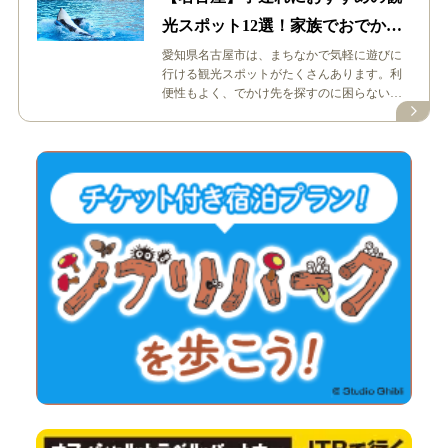
光スポット12選！家族でおでかけ
を楽しもう
愛知県名古屋市は、まちなかで気軽に遊びに
行ける観光スポットがたくさんあります。利
便性もよく、でかけ先を探すのに困らない街
です。 今回は、2024年最新の子連れ…