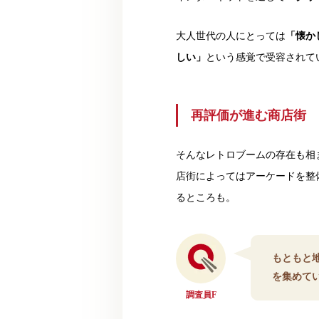
大人世代の人にとっては
「懐か
しい」
という感覚で受容されて
再評価が進む商店街
そんなレトロブームの存在も相
店街によってはアーケードを整
るところも。
もともと
を集めて
調査員F