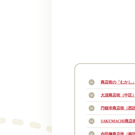
商店街の「むかし
大須商店街（中区
円頓寺商店街（西
SAKUMACHI商
内田橋商店街（南