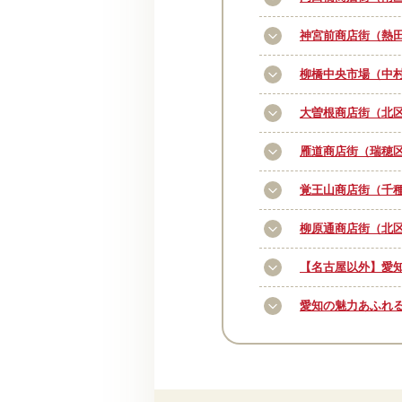
神宮前商店街（熱
柳橋中央市場（中
大曽根商店街（北
雁道商店街（瑞穂
覚王山商店街（千
柳原通商店街（北
【名古屋以外】愛知
愛知の魅力あふれ