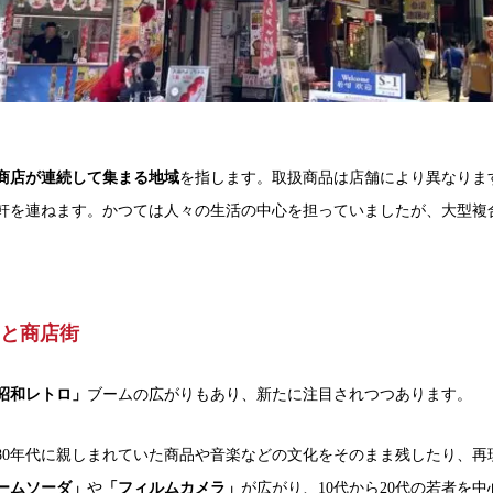
の商店が連続して集まる地域
を指します。取扱商品は店舗により異なりま
軒を連ねます。かつては人々の生活の中心を担っていましたが、大型複
と商店街
昭和レトロ」
ブームの広がりもあり、新たに注目されつつあります。
980年代に親しまれていた商品や音楽などの文化をそのまま残したり、再現し
ームソーダ」
や
「フィルムカメラ」
が広がり、10代から20代の若者を