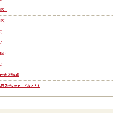
田区）
村区）
区）
区）
種区）
区）
の商店街4選
る商店街をめぐってみよう！