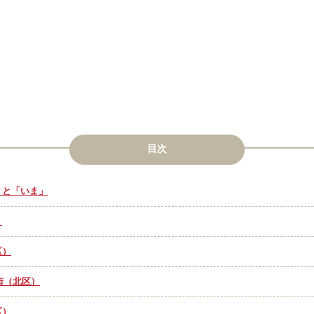
目次
」と「いま」
）
区）
店街（北区）
区）