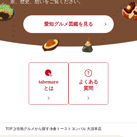
景、歴史、想いをご覧ください。
愛知グルメ図鑑を見る
tabemaro
よくある
とは
質問
TOP
ご当地グルメから探す
小倉トースト
コンパル 大須本店