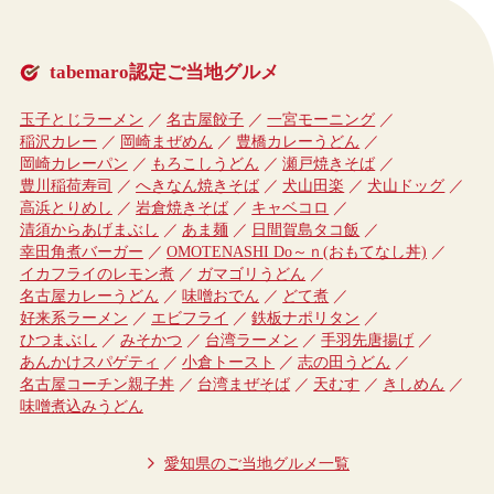
tabemaro認定ご当地グルメ
玉子とじラーメン
名古屋餃子
一宮モーニング
稲沢カレー
岡崎まぜめん
豊橋カレーうどん
岡崎カレーパン
もろこしうどん
瀬戸焼きそば
豊川稲荷寿司
へきなん焼きそば
犬山田楽
犬山ドッグ
高浜とりめし
岩倉焼きそば
キャベコロ
清須からあげまぶし
あま麺
日間賀島タコ飯
幸田角煮バーガー
OMOTENASHI Do～ｎ(おもてなし丼)
イカフライのレモン煮
ガマゴリうどん
名古屋カレーうどん
味噌おでん
どて煮
好来系ラーメン
エビフライ
鉄板ナポリタン
ひつまぶし
みそかつ
台湾ラーメン
手羽先唐揚げ
あんかけスパゲティ
小倉トースト
志の田うどん
名古屋コーチン親子丼
台湾まぜそば
天むす
きしめん
味噌煮込みうどん
愛知県のご当地グルメ一覧