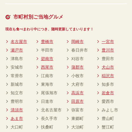
市町村別ご当地グルメ
現在も食べまわり中につき、随時更新してまいります！
名古屋市
豊橋市
岡崎市
一宮市
瀬戸市
半田市
春日井市
豊川市
津島市
碧南市
刈谷市
豊田市
安城市
西尾市
蒲郡市
犬山市
常滑市
江南市
小牧市
稲沢市
新城市
東海市
大府市
知多市
知立市
尾張旭市
高浜市
岩倉市
豊明市
日進市
田原市
愛西市
清須市
北名古屋市
弥富市
みよし市
あま市
長久手市
東郷町
豊山町
大口町
扶桑町
大治町
蟹江町