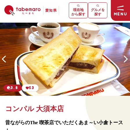
現在地
グルメを
愛知県
MENU
から探す
探す
1
/
7
3.8
53
コンパル 大須本店
昔ながらのThe 喫茶店でいただくあま～い小倉トース