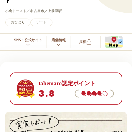
ト
小倉トースト
名古屋市
上前津駅
おひとり
デート
SNS・公式サイト
店舗情報
共有
Map
tabemaro認定ポイント
3.8