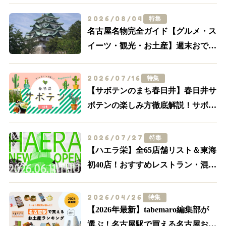
2026/08/04
特集
名古屋名物完全ガイド【グルメ・ス
イーツ・観光・お土産】週末おでか
け決定版
2026/07/16
特集
【サボテンのまち春日井】春日井サ
ボテンの楽しみ方徹底解説！サボテ
ンスポット・グルメ特集【食べる・
買う・体験する】
2026/07/27
特集
【ハエラ栄】全65店舗リスト＆東海
初40店！おすすめレストラン・混
雑・アクセスを実際に歩いて解説
2026/04/26
特集
【2026年最新】tabemaro編集部が
選ぶ！名古屋駅で買える名古屋お土