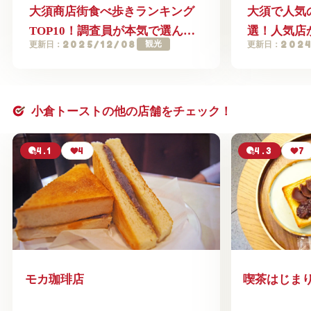
大須商店街食べ歩きランキング
大須で人気
TOP10！調査員が本気で選んだ
選！人気店
2025/12/08
2024
観光
更新日：
更新日：
厳選グルメまとめ
名古屋めし
小倉トーストの他の店舗をチェック！
4.1
4
4.3
7
モカ珈琲店
喫茶はじま