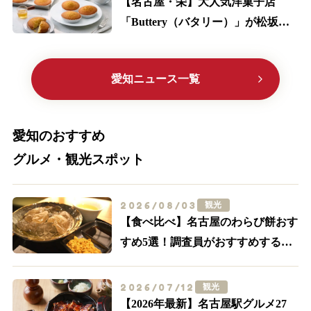
【名古屋・栄】大人気洋菓子店
「Buttery（バタリー）」が松坂屋
に初出店！限定メニューやサブレ缶
に大注目
愛知ニュース一覧
愛知のおすすめ
グルメ・観光スポット
2026/08/03
観光
【食べ比べ】名古屋のわらび餅おす
すめ5選！調査員がおすすめする外
せない名店はここ
2026/07/12
観光
【2026年最新】名古屋駅グルメ27