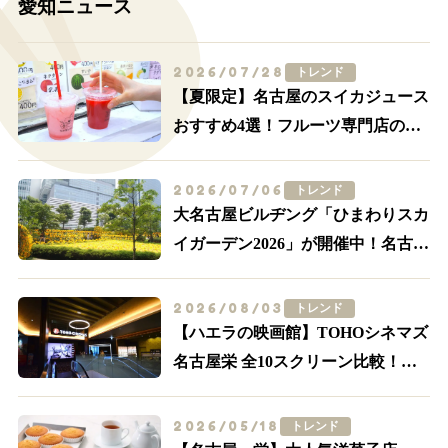
愛知ニュース
2026/07/28
トレンド
【夏限定】名古屋のスイカジュース
おすすめ4選！フルーツ専門店の一
杯を飲み比べ
2026/07/06
トレンド
大名古屋ビルヂング「ひまわりスカ
イガーデン2026」が開催中！名古屋
駅前が黄色に染まる
2026/08/03
トレンド
【ハエラの映画館】TOHOシネマズ
名古屋栄 全10スクリーン比較！
IMAX・轟音の追加料金とアクセス
2026/05/18
トレンド