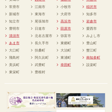
常滑市
江南市
小牧市
稲沢市
新城市
東海市
大府市
知多市
知立市
尾張旭市
高浜市
岩倉市
豊明市
日進市
田原市
愛西市
清須市
北名古屋市
弥富市
みよし市
あま市
長久手市
東郷町
豊山町
大口町
扶桑町
大治町
蟹江町
飛島村
阿久比町
東浦町
南知多町
美浜町
武豊町
幸田町
設楽町
東栄町
豊根村