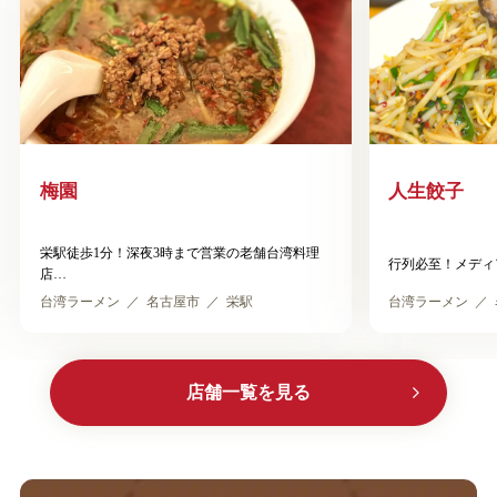
梅園
人生餃子
栄駅徒歩1分！深夜3時まで営業の老舗台湾料理
行列必至！メディ
店
台湾ラーメン
名古屋市
栄駅
台湾ラーメン
店舗一覧を見る