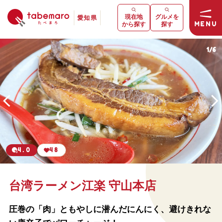
現在地
グルメを
愛知県
MENU
から探す
探す
1
/
6
4.0
48
台湾ラーメン江楽 守山本店
圧巻の「肉」ともやしに潜んだにんにく、避けきれな