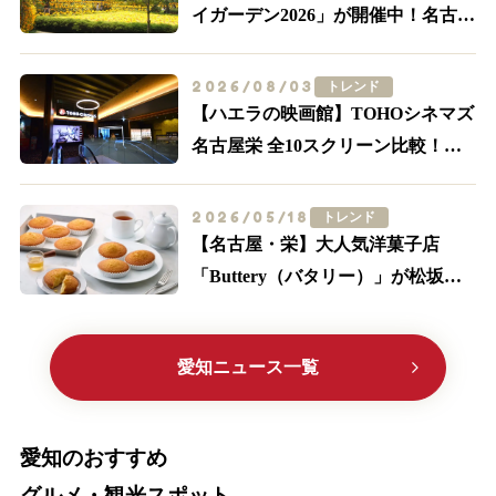
イガーデン2026」が開催中！名古屋
駅前が黄色に染まる
2026/08/03
トレンド
【ハエラの映画館】TOHOシネマズ
名古屋栄 全10スクリーン比較！
IMAX・轟音の追加料金とアクセス
2026/05/18
トレンド
【名古屋・栄】大人気洋菓子店
「Buttery（バタリー）」が松坂屋
に初出店！限定メニューやサブレ缶
に大注目
愛知ニュース一覧
愛知のおすすめ
グルメ・観光スポット