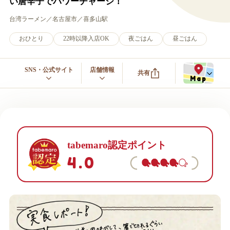
い唐辛子でパワーチャージ！
台湾ラーメン
名古屋市
喜多山駅
おひとり
22時以降入店OK
夜ごはん
昼ごはん
SNS・公式サイト
店舗情報
共有
Map
tabemaro認定ポイント
4.0