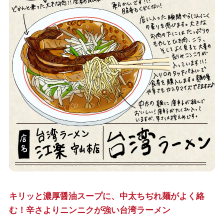
キリッと濃厚醤油スープに、中太ちぢれ麺がよく絡
む！辛さよりニンニクが強い台湾ラーメン