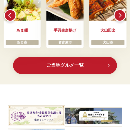
あま麺
手羽先唐揚げ
犬山田楽
あま市
名古屋市
犬山市
ご当地グルメ一覧