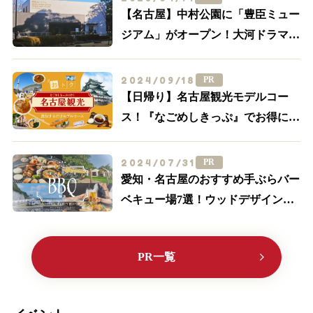
【名古屋】中村公園に「豊臣ミュー
ジアム」がオープン！大河ドラマ
「豊臣兄弟！」ゆかりの周辺スポッ
トを一挙紹介
2024/09/18
PR
【日帰り】名古屋観光モデルコー
ス！『なごめしきっぷ』でお得にグ
ルメも満喫しよう
2024/07/31
PR
愛知・名古屋のおすすめ手ぶらバー
ベキュー場7選！ウッドデザインパ
ークに行こう♪【2024最新】
PR一覧