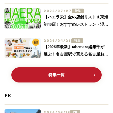
ンスポット・グルメ特集【食べる・
買う・体験する】
2026/07/27
特集
【ハエラ栄】全65店舗リスト＆東海
初40店！おすすめレストラン・混
雑・アクセスを実際に歩いて解説
2026/04/26
特集
【2026年最新】tabemaro編集部が
選ぶ！名古屋駅で買える名古屋お土
産ランキングTOP10
特集一覧
PR
2026/04/14
PR