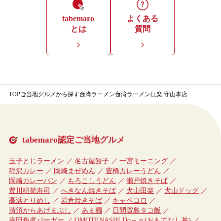
tabemaro
よくある
とは
質問
TOP
ご当地グルメから探す
台湾ラーメン
台湾ラーメン江楽 守山本店
tabemaro認定ご当地グルメ
玉子とじラーメン
名古屋餃子
一宮モーニング
稲沢カレー
岡崎まぜめん
豊橋カレーうどん
岡崎カレーパン
もろこしうどん
瀬戸焼きそば
豊川稲荷寿司
へきなん焼きそば
犬山田楽
犬山ドッグ
高浜とりめし
岩倉焼きそば
キャベコロ
清須からあげまぶし
あま麺
日間賀島タコ飯
幸田角煮バーガー
OMOTENASHI Do～ｎ(おもてなし丼)