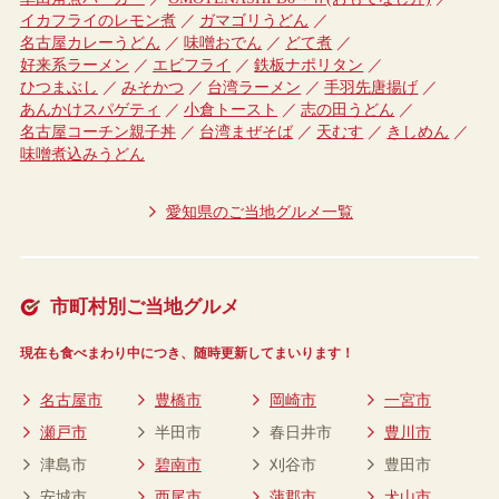
イカフライのレモン煮
ガマゴリうどん
名古屋カレーうどん
味噌おでん
どて煮
好来系ラーメン
エビフライ
鉄板ナポリタン
ひつまぶし
みそかつ
台湾ラーメン
手羽先唐揚げ
あんかけスパゲティ
小倉トースト
志の田うどん
名古屋コーチン親子丼
台湾まぜそば
天むす
きしめん
味噌煮込みうどん
愛知県のご当地グルメ一覧
市町村別ご当地グルメ
現在も食べまわり中につき、随時更新してまいります！
名古屋市
豊橋市
岡崎市
一宮市
瀬戸市
半田市
春日井市
豊川市
津島市
碧南市
刈谷市
豊田市
安城市
西尾市
蒲郡市
犬山市