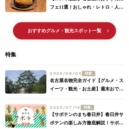
フェ11選！おしゃれ・レトロ・人気
喫茶まで厳選
おすすめグルメ・観光スポット一覧
特集
2026/08/04
特集
名古屋名物完全ガイド【グルメ・ス
イーツ・観光・お土産】週末おでか
け決定版
2026/07/16
特集
【サボテンのまち春日井】春日井サ
ボテンの楽しみ方徹底解説！サボテ