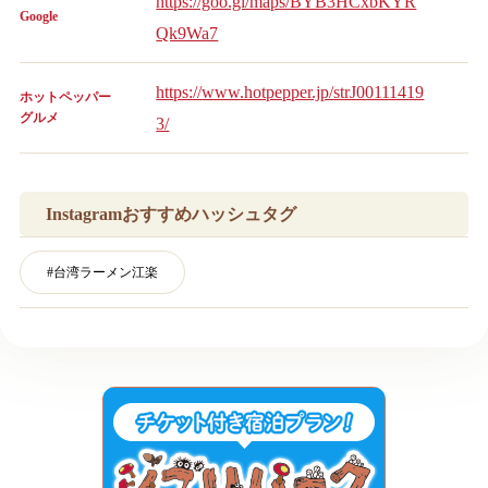
https://goo.gl/maps/BYB3HCxbKYR
Google
Qk9Wa7
https://www.hotpepper.jp/strJ00111419
ホットペッパー
グルメ
3/
Instagramおすすめハッシュタグ
#
台湾ラーメン江楽