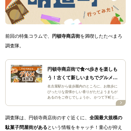
前回の特集コラムで、
円頓寺商店街
を満喫したたべまろ
調査隊。
円頓寺商店街で食べ歩きを楽しも
う！古くて新しいまちでグルメ満
喫旅！
名古屋駅から徒歩圏内のところに、お散歩に
ぴったりな昔懐かしい香りがただようまちが
あるのをご存じでしょうか。 かつて下町とし
て栄えた名古屋市西区那古野（なごの）…
調査隊は、円頓寺商店街のすぐ近くに、
全国最大規模の
駄菓子問屋街がある
という情報をキャッチ！童心が抑え