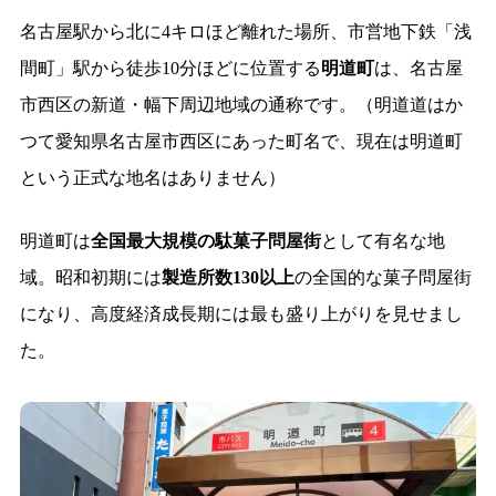
名古屋駅から北に4キロほど離れた場所、市営地下鉄「浅
間町」駅から徒歩10分ほどに位置する
明道町
は、名古屋
市西区の新道・幅下周辺地域の通称です。（明道道はか
つて愛知県名古屋市西区にあった町名で、現在は明道町
という正式な地名はありません）
明道町は
全国最大規模の駄菓子問屋街
として有名な地
域。昭和初期には
製造所数130以上
の全国的な菓子問屋街
になり、高度経済成長期には最も盛り上がりを見せまし
た。