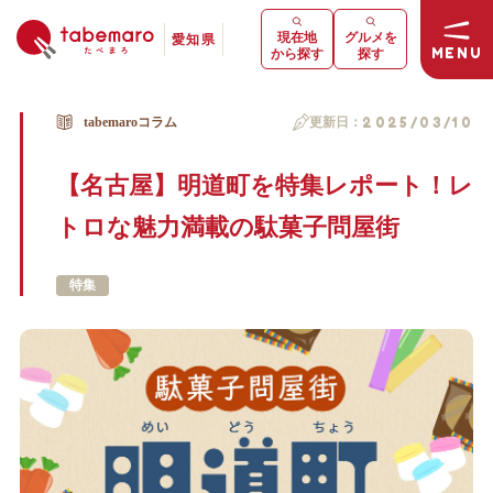
現在地
グルメを
愛知県
MENU
から探す
探す
tabemaroコラム
更新日：
2025/03/10
【名古屋】明道町を特集レポート！レ
トロな魅力満載の駄菓子問屋街
特集