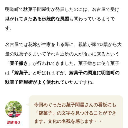
明道町で駄菓子問屋街が発展したのには、名古屋で受け
継がれてきた
ある伝統的な風習
も関わっているようで
す。
名古屋では花嫁が生家を出る際に、親族が家の2階から大
量の駄菓子をまいてそれを近所の人が拾いに来るという
「菓子撒き」
が行われてきました。菓子撒きに使う菓子
は
「嫁菓子」
と呼ばれますが、
嫁菓子の調達に明道町の
駄菓子問屋街がよく使われていた
んですね。
今回めぐったお菓子問屋さんの看板にも
「嫁菓子」の文字を見つけることができ
ます。文化の名残を感じます・・
調査員O