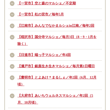
【一宮市】空と森のマルシェ／不定期
【一宮市】杜の宮市／毎年5月
【江南市】みんなでなかまルシェin江南／毎年2回
【稲沢市】国分寺マルシェ／毎月3日（8・9・1月を
除く）
【日進市】端っ子マルシェ／年4回
【瀬戸市】銀座生き生きマルシェ／毎月第1日曜日
【豊明市】とよあけ＊まるしぇ／年2回（6月、12月
頃）
【大府市】あいちウェルネスマルシェ／年2回（5
月、10月頃）