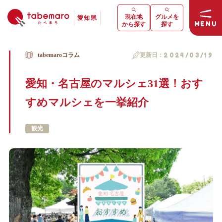
現在地
グルメを
愛知県
MENU
から探す
探す
tabemaroコラム
更新日：
2024/03/19
愛知・名古屋のマルシェ31選！おす
すめマルシェを一挙紹介
観光