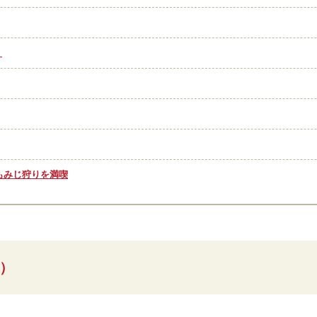
）
でもみじ狩りを満喫
）