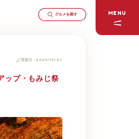
MENU
グルメを
探す
更新日：
2025/10/27
トアップ・もみじ祭