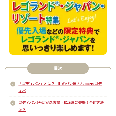
目次
「ゴディパン」とは？―町のパン屋さん meets ゴデ
ィバ
ゴディパン2号店が名古屋・松坂屋に登場！予約方法
は？