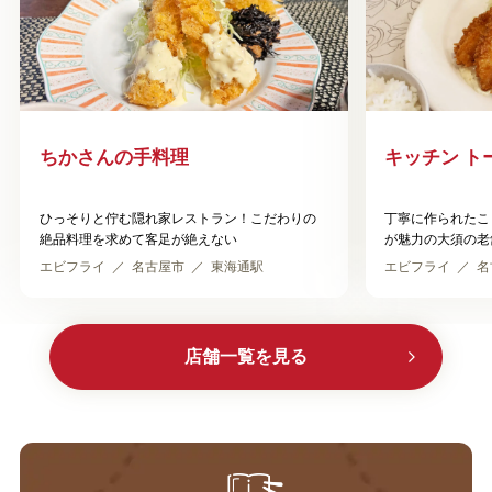
ちかさんの手料理
キッチン ト
ひっそりと佇む隠れ家レストラン！こだわりの
丁寧に作られたこ
絶品料理を求めて客足が絶えない
が魅力の大須の老
エビフライ
名古屋市
東海通駅
エビフライ
名
店舗一覧を見る