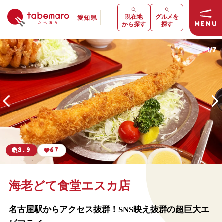
現在地
グルメを
愛知県
MENU
から探す
探す
1
/
7
3.9
67
海老どて食堂エスカ店
名古屋駅からアクセス抜群！SNS映え抜群の超巨大エ