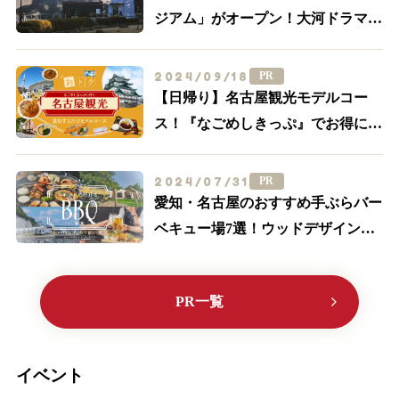
ジアム」がオープン！大河ドラマ
「豊臣兄弟！」ゆかりの周辺スポッ
トを一挙紹介
2024/09/18
PR
【日帰り】名古屋観光モデルコー
ス！『なごめしきっぷ』でお得にグ
ルメも満喫しよう
2024/07/31
PR
愛知・名古屋のおすすめ手ぶらバー
ベキュー場7選！ウッドデザインパ
ークに行こう♪【2024最新】
PR一覧
イベント