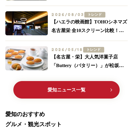
駅前が黄色に染まる
2026/08/03
トレンド
【ハエラの映画館】TOHOシネマズ
名古屋栄 全10スクリーン比較！
IMAX・轟音の追加料金とアクセス
2026/05/18
トレンド
【名古屋・栄】大人気洋菓子店
「Buttery（バタリー）」が松坂屋
に初出店！限定メニューやサブレ缶
に大注目
愛知ニュース一覧
愛知のおすすめ
グルメ・観光スポット