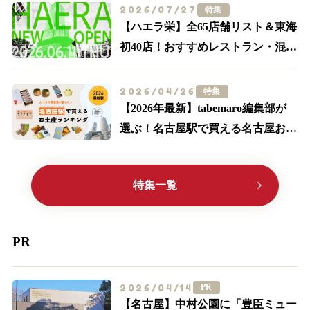
買う・体験する】
2026/07/27
特集
【ハエラ栄】全65店舗リスト＆東海
初40店！おすすめレストラン・混
雑・アクセスを実際に歩いて解説
2026/04/26
特集
【2026年最新】tabemaro編集部が
選ぶ！名古屋駅で買える名古屋お土
産ランキングTOP10
特集一覧
PR
2026/04/14
PR
【名古屋】中村公園に「豊臣ミュー