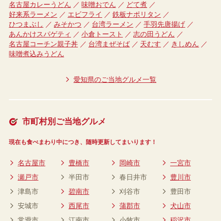
名古屋カレーうどん
味噌おでん
どて煮
好来系ラーメン
エビフライ
鉄板ナポリタン
ひつまぶし
みそかつ
台湾ラーメン
手羽先唐揚げ
あんかけスパゲティ
小倉トースト
志の田うどん
名古屋コーチン親子丼
台湾まぜそば
天むす
きしめん
味噌煮込みうどん
愛知県のご当地グルメ一覧
市町村別ご当地グルメ
現在も食べまわり中につき、随時更新してまいります！
名古屋市
豊橋市
岡崎市
一宮市
瀬戸市
半田市
春日井市
豊川市
津島市
碧南市
刈谷市
豊田市
安城市
西尾市
蒲郡市
犬山市
常滑市
江南市
小牧市
稲沢市