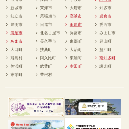
新城市
東海市
大府市
知多市
知立市
尾張旭市
高浜市
岩倉市
豊明市
日進市
田原市
愛西市
清須市
北名古屋市
弥富市
みよし市
あま市
長久手市
東郷町
豊山町
大口町
扶桑町
大治町
蟹江町
飛島村
阿久比町
東浦町
南知多町
美浜町
武豊町
幸田町
設楽町
東栄町
豊根村