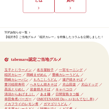
とは
質問
TOP
お知らせ一覧
【稲沢市】ご当地グルメ「稲沢カレー」を特集したコラムを公開しました！
tabemaro認定ご当地グルメ
玉子とじラーメン
名古屋餃子
一宮モーニング
稲沢カレー
岡崎まぜめん
豊橋カレーうどん
岡崎カレーパン
もろこしうどん
瀬戸焼きそば
豊川稲荷寿司
へきなん焼きそば
犬山田楽
犬山ドッグ
高浜とりめし
岩倉焼きそば
キャベコロ
清須からあげまぶし
あま麺
日間賀島タコ飯
幸田角煮バーガー
OMOTENASHI Do～ｎ(おもてなし丼)
イカフライのレモン煮
ガマゴリうどん
名古屋カレーうどん
味噌おでん
どて煮