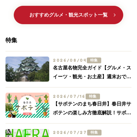
おすすめグルメ・観光スポット一覧
特集
2026/08/04
特集
名古屋名物完全ガイド【グルメ・ス
イーツ・観光・お土産】週末おでか
け決定版
2026/07/16
特集
【サボテンのまち春日井】春日井サ
ボテンの楽しみ方徹底解説！サボテ
ンスポット・グルメ特集【食べる・
買う・体験する】
2026/07/27
特集