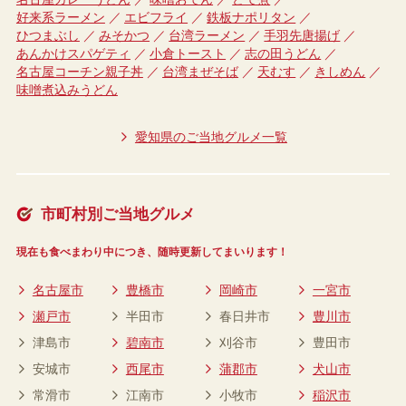
好来系ラーメン
エビフライ
鉄板ナポリタン
ひつまぶし
みそかつ
台湾ラーメン
手羽先唐揚げ
あんかけスパゲティ
小倉トースト
志の田うどん
名古屋コーチン親子丼
台湾まぜそば
天むす
きしめん
味噌煮込みうどん
愛知県のご当地グルメ一覧
市町村別ご当地グルメ
現在も食べまわり中につき、随時更新してまいります！
名古屋市
豊橋市
岡崎市
一宮市
瀬戸市
半田市
春日井市
豊川市
津島市
碧南市
刈谷市
豊田市
安城市
西尾市
蒲郡市
犬山市
常滑市
江南市
小牧市
稲沢市