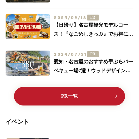
「豊臣兄弟！」ゆかりの周辺スポッ
トを一挙紹介
2024/09/18
PR
【日帰り】名古屋観光モデルコー
ス！『なごめしきっぷ』でお得にグ
ルメも満喫しよう
2024/07/31
PR
愛知・名古屋のおすすめ手ぶらバー
ベキュー場7選！ウッドデザインパ
ークに行こう♪【2024最新】
PR一覧
イベント