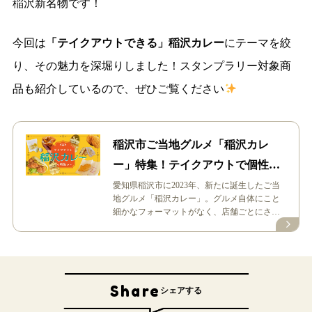
稲沢新名物です！
今回は
「テイクアウトできる」稲沢カレー
にテーマを絞
り、その魅力を深堀りしました！スタンプラリー対象商
品も紹介しているので、ぜひご覧ください
稲沢市ご当地グルメ「稲沢カレ
ー」特集！テイクアウトで個性あ
ふれるグルメをたべまわろう
愛知県稲沢市に2023年、新たに誕生したご当
地グルメ「稲沢カレー」。グルメ自体にこと
細かなフォーマットがなく、店舗ごとにさま
ざまな個性あふれるメニューが展開さ…
Share
シェアする