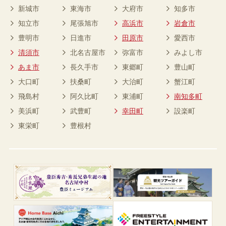
新城市
東海市
大府市
知多市
知立市
尾張旭市
高浜市
岩倉市
豊明市
日進市
田原市
愛西市
清須市
北名古屋市
弥富市
みよし市
あま市
長久手市
東郷町
豊山町
大口町
扶桑町
大治町
蟹江町
飛島村
阿久比町
東浦町
南知多町
美浜町
武豊町
幸田町
設楽町
東栄町
豊根村