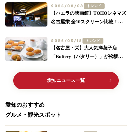
2026/08/03
トレンド
【ハエラの映画館】TOHOシネマズ
名古屋栄 全10スクリーン比較！
IMAX・轟音の追加料金とアクセス
2026/05/18
トレンド
【名古屋・栄】大人気洋菓子店
「Buttery（バタリー）」が松坂屋
に初出店！限定メニューやサブレ缶
に大注目
愛知ニュース一覧
愛知のおすすめ
グルメ・観光スポット