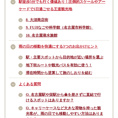
駅徒歩5分でも行く価値あり！圧倒的スケールやアー
ケードで1日過ごせる王道観光地
8. 大須商店街
9. FUJIなごや科学館（名古屋市科学館）
10. 名古屋港水族館
雨の日の移動を快適にする3つのお出かけヒント
駅・主要スポットから目的地が近い場所を選ぶ
地下街ルートや観光バスを有効に使う！
滞在時間から逆算して旅のしおりを組む
よくある質問
Q. 名古屋駅や栄駅から傘を差さずに直結で行
けるスポットはありますか？
Q. キャリーケースなど大きな荷物を持った観
光客が、雨の日でも移動しやすい方法はありま