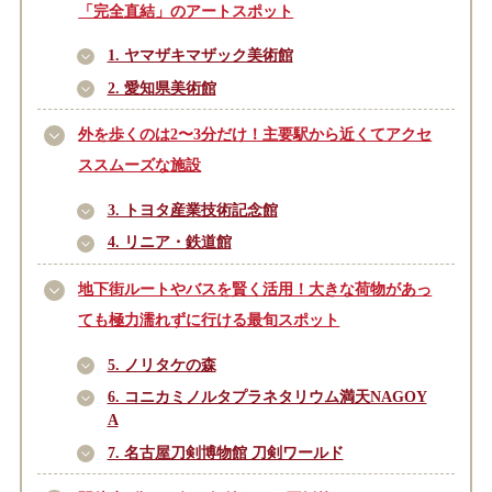
「完全直結」のアートスポット
1. ヤマザキマザック美術館
2. 愛知県美術館
外を歩くのは2〜3分だけ！主要駅から近くてアクセ
ススムーズな施設
3. トヨタ産業技術記念館
4. リニア・鉄道館
地下街ルートやバスを賢く活用！大きな荷物があっ
ても極力濡れずに行ける最旬スポット
5. ノリタケの森
6. コニカミノルタプラネタリウム満天NAGOY
A
7. 名古屋刀剣博物館 刀剣ワールド