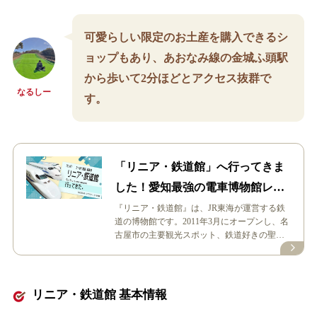
可愛らしい限定のお土産を購入できるシ
ョップもあり、あおなみ線の金城ふ頭駅
から歩いて2分ほどとアクセス抜群で
なるしー
す。
「リニア・鉄道館」へ行ってきま
した！愛知最強の電車博物館レポ
ート
『リニア・鉄道館』は、JR東海が運営する鉄
道の博物館です。2011年3月にオープンし、名
古屋市の主要観光スポット、鉄道好きの聖地
として人気を博しています。 今…
リニア・鉄道館 基本情報