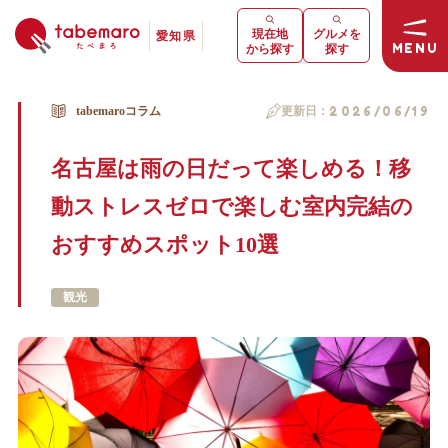
現在地
グルメを
愛知県
MENU
から探す
探す
tabemaroコラム
更新日：
2026/06/19
名古屋は雨の日だって楽しめる！移
動ストレスゼロで楽しむ室内完結の
おすすめスポット10選
観光