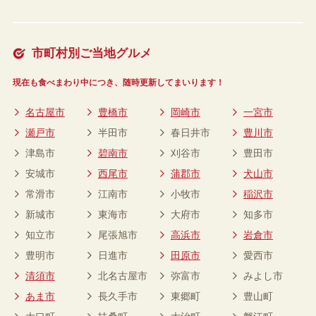
市町村別ご当地グルメ
現在も食べまわり中につき、随時更新してまいります！
名古屋市
豊橋市
岡崎市
一宮市
瀬戸市
半田市
春日井市
豊川市
津島市
碧南市
刈谷市
豊田市
安城市
西尾市
蒲郡市
犬山市
常滑市
江南市
小牧市
稲沢市
新城市
東海市
大府市
知多市
知立市
尾張旭市
高浜市
岩倉市
豊明市
日進市
田原市
愛西市
清須市
北名古屋市
弥富市
みよし市
あま市
長久手市
東郷町
豊山町