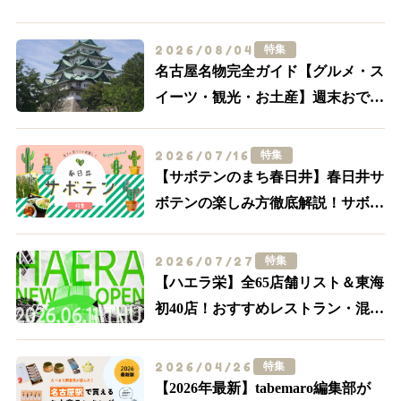
2026/08/04
特集
名古屋名物完全ガイド【グルメ・ス
イーツ・観光・お土産】週末おでか
け決定版
2026/07/16
特集
【サボテンのまち春日井】春日井サ
ボテンの楽しみ方徹底解説！サボテ
ンスポット・グルメ特集【食べる・
買う・体験する】
2026/07/27
特集
【ハエラ栄】全65店舗リスト＆東海
初40店！おすすめレストラン・混
雑・アクセスを実際に歩いて解説
2026/04/26
特集
【2026年最新】tabemaro編集部が