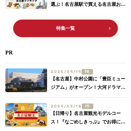
選ぶ！名古屋駅で買える名古屋お土
産ランキングTOP10
特集一覧
PR
2026/04/14
PR
【名古屋】中村公園に「豊臣ミュー
ジアム」がオープン！大河ドラマ
「豊臣兄弟！」ゆかりの周辺スポッ
トを一挙紹介
2024/09/18
PR
【日帰り】名古屋観光モデルコー
ス！『なごめしきっぷ』でお得にグ
ルメも満喫しよう