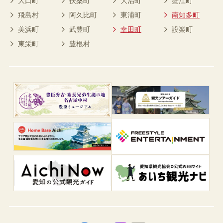
大口町
扶桑町
大治町
蟹江町
飛島村
阿久比町
東浦町
南知多町
美浜町
武豊町
幸田町
設楽町
東栄町
豊根村