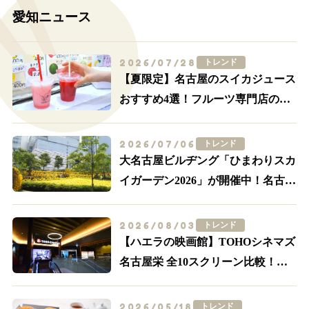
愛知ニュース
2026/07/28
トレンド
【夏限定】名古屋のスイカジュース
おすすめ4選！フルーツ専門店の一
杯を飲み比べ
2026/07/06
トレンド
大名古屋ビルヂング「ひまわりスカ
イガーデン2026」が開催中！名古屋
駅前が黄色に染まる
2026/08/03
トレンド
【ハエラの映画館】TOHOシネマズ
名古屋栄 全10スクリーン比較！
IMAX・轟音の追加料金とアクセス
2026/05/18
トレンド