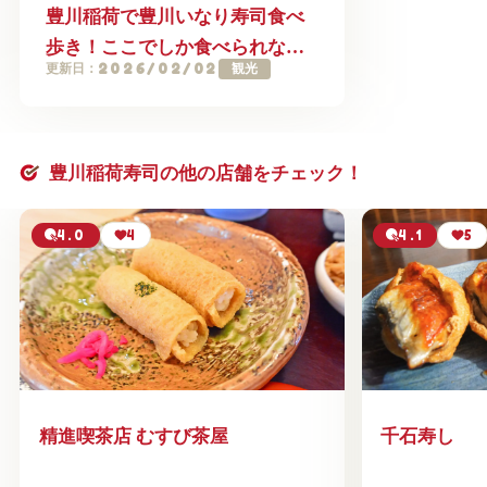
豊川稲荷で豊川いなり寿司食べ
歩き！ここでしか食べられない
2026/02/02
観光
更新日：
グルメ10選【2026年最新】
豊川稲荷寿司の他の店舗をチェック！
4.0
4
4.1
5
精進喫茶店 むすび茶屋
千石寿し