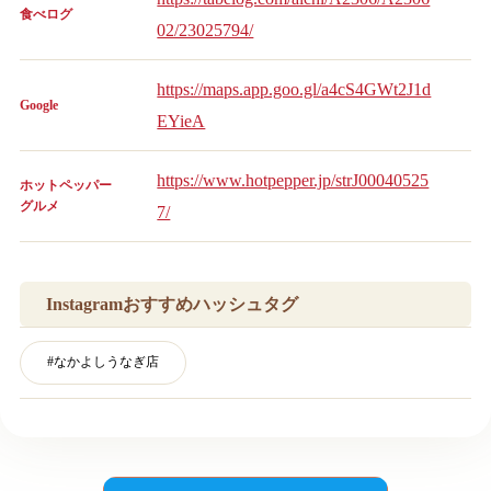
食べログ
02/23025794/
https://maps.app.goo.gl/a4cS4GWt2J1d
Google
EYieA
https://www.hotpepper.jp/strJ00040525
ホットペッパー
グルメ
7/
Instagramおすすめハッシュタグ
#
なかよしうなぎ店