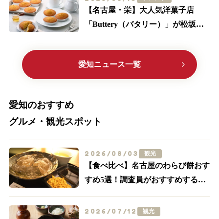
【名古屋・栄】大人気洋菓子店
「Buttery（バタリー）」が松坂屋
に初出店！限定メニューやサブレ缶
に大注目
愛知ニュース一覧
愛知のおすすめ
グルメ・観光スポット
2026/08/03
観光
【食べ比べ】名古屋のわらび餅おす
すめ5選！調査員がおすすめする外
せない名店はここ
2026/07/12
観光