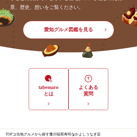
景、歴史、想いをご覧ください。
愛知グルメ図鑑を見る
tabemaro
よくある
とは
質問
TOP
ご当地グルメから探す
豊川稲荷寿司
なかよしうなぎ店