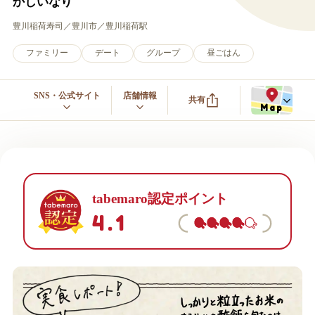
かしいなり
豊川稲荷寿司
豊川市
豊川稲荷駅
ファミリー
デート
グループ
昼ごはん
SNS・公式サイト
店舗情報
共有
Map
tabemaro認定ポイント
4.1