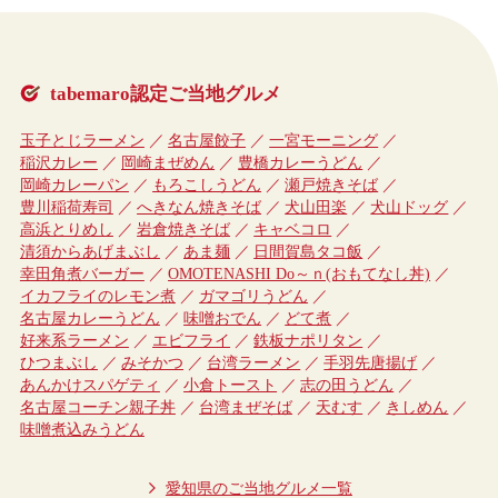
tabemaro認定ご当地グルメ
玉子とじラーメン
名古屋餃子
一宮モーニング
稲沢カレー
岡崎まぜめん
豊橋カレーうどん
岡崎カレーパン
もろこしうどん
瀬戸焼きそば
豊川稲荷寿司
へきなん焼きそば
犬山田楽
犬山ドッグ
高浜とりめし
岩倉焼きそば
キャベコロ
清須からあげまぶし
あま麺
日間賀島タコ飯
幸田角煮バーガー
OMOTENASHI Do～ｎ(おもてなし丼)
イカフライのレモン煮
ガマゴリうどん
名古屋カレーうどん
味噌おでん
どて煮
好来系ラーメン
エビフライ
鉄板ナポリタン
ひつまぶし
みそかつ
台湾ラーメン
手羽先唐揚げ
あんかけスパゲティ
小倉トースト
志の田うどん
名古屋コーチン親子丼
台湾まぜそば
天むす
きしめん
味噌煮込みうどん
愛知県のご当地グルメ一覧