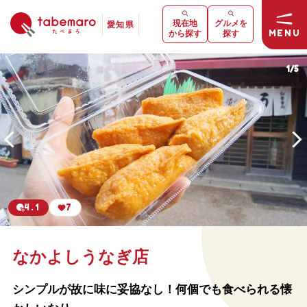
現在地
グルメを
愛知県
MENU
から探す
探す
1
/
5
4.1
7
なかよしうなぎ店
シンプルが故に味に妥協なし！何個でも食べられる懐