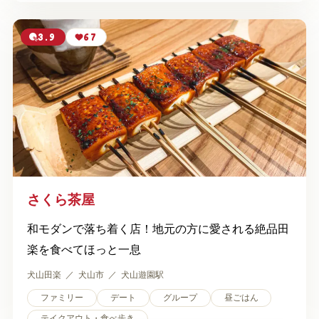
3.9
67
さくら茶屋
和モダンで落ち着く店！地元の方に愛される絶品田
楽を食べてほっと一息
犬山田楽
犬山市
犬山遊園駅
ファミリー
デート
グループ
昼ごはん
テイクアウト・食べ歩き