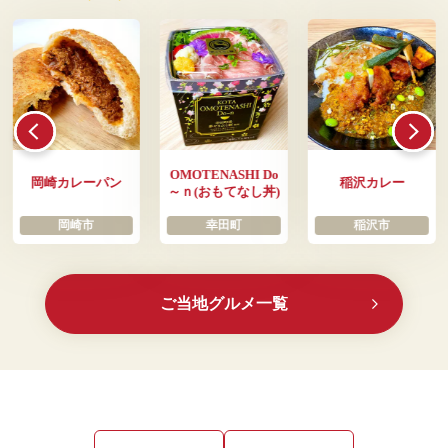
OMOTENASHI Do
岡崎カレーパン
稲沢カレー
～ｎ(おもてなし丼)
岡崎市
幸田町
稲沢市
ご当地グルメ一覧