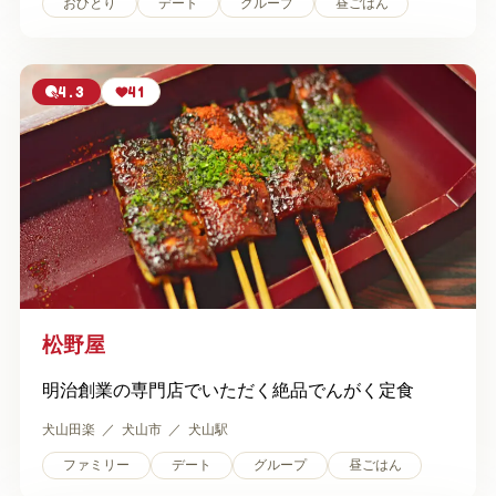
おひとり
デート
グループ
昼ごはん
4.3
41
松野屋
明治創業の専門店でいただく絶品でんがく定食
犬山田楽
犬山市
犬山駅
ファミリー
デート
グループ
昼ごはん