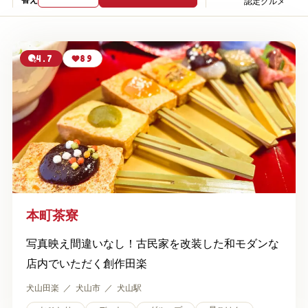
認定グルメ
4.7
89
本町茶寮
写真映え間違いなし！古民家を改装した和モダンな
店内でいただく創作田楽
犬山田楽
犬山市
犬山駅