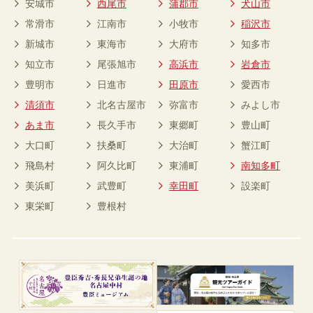
安城市
西尾市
蒲郡市
犬山市
常滑市
江南市
小牧市
稲沢市
新城市
東海市
大府市
知多市
知立市
尾張旭市
高浜市
岩倉市
豊明市
日進市
田原市
愛西市
清須市
北名古屋市
弥富市
みよし市
あま市
長久手市
東郷町
豊山町
大口町
扶桑町
大治町
蟹江町
飛島村
阿久比町
東浦町
南知多町
美浜町
武豊町
幸田町
設楽町
東栄町
豊根村