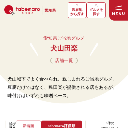
現在地
グルメを
愛知県
MENU
から探す
探す
愛知県ご当地グルメ
犬山田楽
店舗一覧
犬山城下でよく食べられ、親しまれるご当地グルメ。
豆腐だけではなく、麩田楽が提供される店もあるが、
味付けはいずれも味噌ベース。
5
件の
並び
新着順
tabemaro評価順
替え