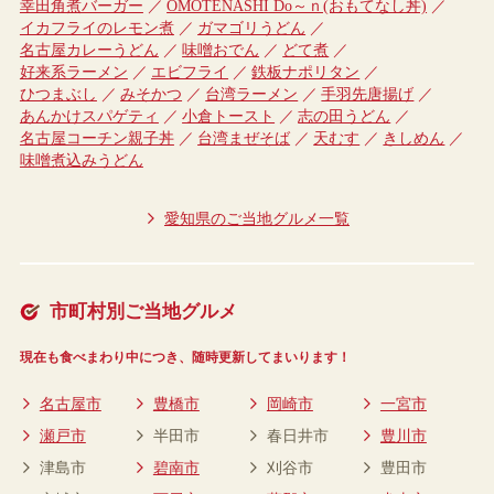
幸田角煮バーガー
OMOTENASHI Do～ｎ(おもてなし丼)
イカフライのレモン煮
ガマゴリうどん
名古屋カレーうどん
味噌おでん
どて煮
好来系ラーメン
エビフライ
鉄板ナポリタン
ひつまぶし
みそかつ
台湾ラーメン
手羽先唐揚げ
あんかけスパゲティ
小倉トースト
志の田うどん
名古屋コーチン親子丼
台湾まぜそば
天むす
きしめん
味噌煮込みうどん
愛知県のご当地グルメ一覧
市町村別ご当地グルメ
現在も食べまわり中につき、随時更新してまいります！
名古屋市
豊橋市
岡崎市
一宮市
瀬戸市
半田市
春日井市
豊川市
津島市
碧南市
刈谷市
豊田市