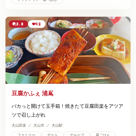
3.8
42
豆腐かふぇ 浦嶌
パカっと開けて玉手箱！焼きたて豆腐田楽をアツア
ツで召し上がれ
犬山田楽
犬山市
犬山駅
ファミリー
デート
グループ
昼ごはん