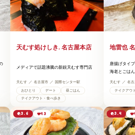
天むす処けしき. 名古屋本店
地雷也 
の
唐揚げタイプ
メディアで話題沸騰の新鋭天むす専門店
海老とごはん
天むす
名古屋市
国際センター駅
天むす
名古
おひとり
デート
昼ごはん
テイクアウ
テイクアウト・食べ歩き
3.6
3.4
43