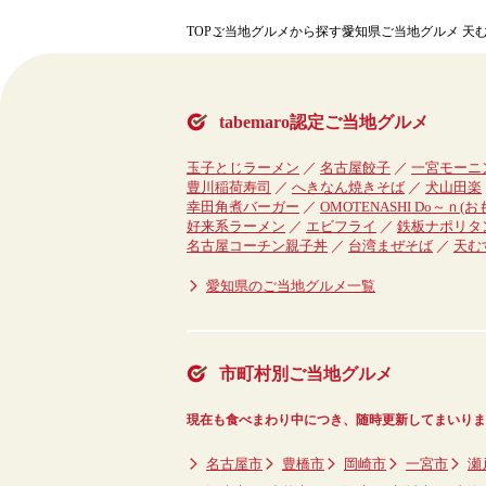
TOP
ご当地グルメから探す
愛知県ご当地グルメ 天む
tabemaro認定ご当地グルメ
玉子とじラーメン
名古屋餃子
一宮モーニ
豊川稲荷寿司
へきなん焼きそば
犬山田楽
幸田角煮バーガー
OMOTENASHI Do～ｎ(
好来系ラーメン
エビフライ
鉄板ナポリタ
名古屋コーチン親子丼
台湾まぜそば
天む
愛知県のご当地グルメ一覧
市町村別ご当地グルメ
現在も食べまわり中につき、随時更新してまいりま
名古屋市
豊橋市
岡崎市
一宮市
瀬