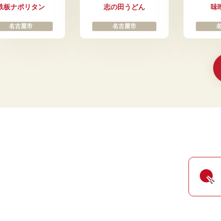
鉄板ナポリタン
志の田うどん
味
名古屋市
名古屋市