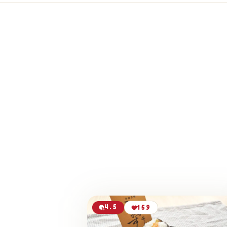
4.5
159