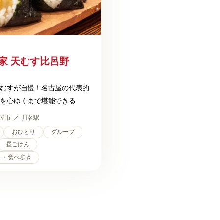
家 天むす比呂野
むすが自慢！名古屋の代表的
を心ゆくまで堪能できる
屋市
川名駅
おひとり
グループ
昼ごはん
ト・食べ歩き