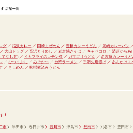
す 店舗一覧
ング
稲沢カレー
岡崎まぜめん
豊橋カレーうどん
岡崎カレーパン
犬山ドッグ
高浜とりめし
岩倉焼きそば
キャベコロ
清須からあ
おもてなし丼)
イカフライのレモン煮
ガマゴリうどん
名古屋カレーうど
ン
ひつまぶし
みそかつ
台湾ラーメン
手羽先唐揚げ
あんかけス
す
きしめん
味噌煮込みうどん
す！
戸市
半田市
春日井市
豊川市
津島市
碧南市
刈谷市
豊田市