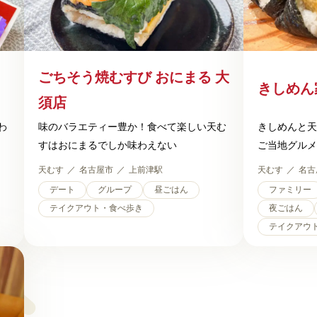
ごちそう焼むすび おにまる 大
きしめん
須店
わ
味のバラエティー豊か！食べて楽しい天む
きしめんと天
すはおにまるでしか味わえない
ご当地グルメ
天むす
名古屋市
上前津駅
天むす
名古
デート
グループ
昼ごはん
ファミリー
テイクアウト・食べ歩き
夜ごはん
テイクアウ