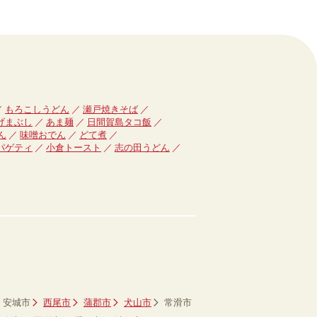
もろこしうどん
瀬戸焼きそば
げまぶし
あま麺
日間賀島タコ飯
ん
味噌おでん
どて煮
パゲティ
小倉トースト
志の田うどん
安城市
西尾市
蒲郡市
犬山市
常滑市