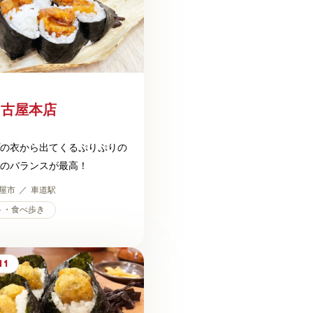
名古屋本店
の衣から出てくるぷりぷりの
のバランスが最高！
屋市
車道駅
ト・食べ歩き
41