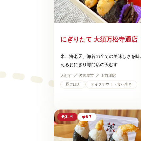
にぎりたて 大須万松寺通店
米、海老天、海苔の全ての美味しさを味
えるおにぎり専門店の天むす
天むす
名古屋市
上前津駅
昼ごはん
テイクアウト・食べ歩き
3.4
87