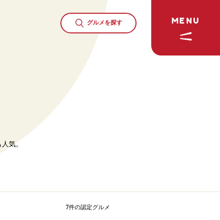
MENU
グルメを
探す
も人気。
7
件の
認定グルメ