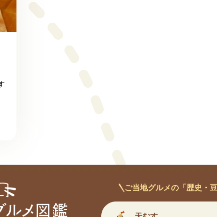
す
ご当地グルメの「歴史・
天むす