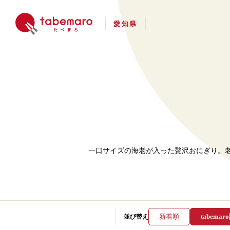
愛知県
一口サイズの海老が入った贅沢おにぎり。
新着順
tabema
並び
替え