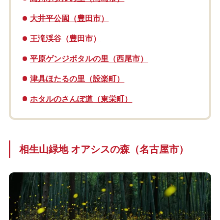
大井平公園（豊田市）
王滝渓谷（豊田市）
平原ゲンジボタルの里（西尾市）
津具ほたるの里（設楽町）
ホタルのさんぽ道（東栄町）
相生山緑地 オアシスの森（名古屋市）