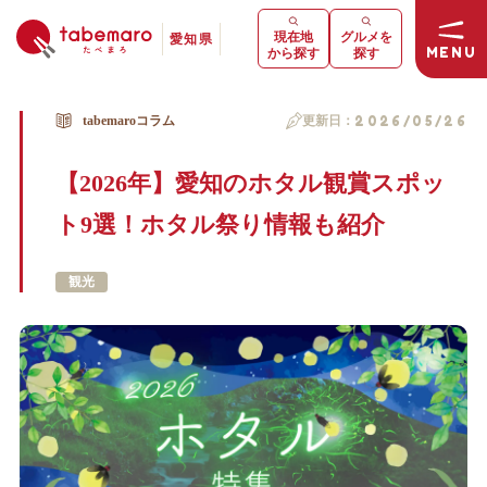
現在地
グルメを
愛知県
MENU
から探す
探す
tabemaroコラム
更新日：
2026/05/26
【2026年】愛知のホタル観賞スポッ
ト9選！ホタル祭り情報も紹介
観光