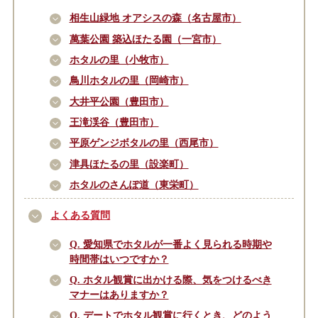
相生山緑地 オアシスの森（名古屋市）
萬葉公園 築込ほたる園（一宮市）
ホタルの里（小牧市）
鳥川ホタルの里（岡崎市）
大井平公園（豊田市）
王滝渓谷（豊田市）
平原ゲンジボタルの里（西尾市）
津具ほたるの里（設楽町）
ホタルのさんぽ道（東栄町）
よくある質問
Q. 愛知県でホタルが一番よく見られる時期や
時間帯はいつですか？
Q. ホタル観賞に出かける際、気をつけるべき
マナーはありますか？
Q. デートでホタル観賞に行くとき、どのよう